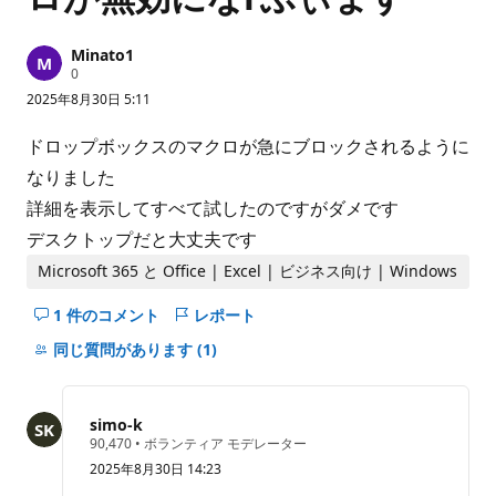
Minato1
評
0
価
2025年8月30日 5:11
の
ポ
イ
ドロップボックスのマクロが急にブロックされるように
ン
ト
なりました
詳細を表示してすべて試したのですがダメです
デスクトップだと大丈夫です
Microsoft 365 と Office | Excel | ビジネス向け | Windows
1 件のコメント
レポート
こ
の
同じ質問があります
(1)
question
の
コ
simo-k
メ
評
90,470
•
ボランティア モデレーター
価
ン
2025年8月30日 14:23
の
ト
ポ