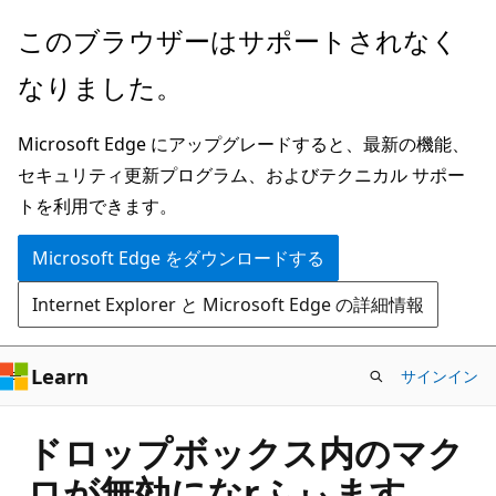
メ
このブラウザーはサポートされなく
イ
なりました。
ン
コ
Microsoft Edge にアップグレードすると、最新の機能、
ン
セキュリティ更新プログラム、およびテクニカル サポー
テ
トを利用できます。
ン
ツ
Microsoft Edge をダウンロードする
に
Internet Explorer と Microsoft Edge の詳細情報
ス
キ
ッ
Learn
サインイン
プ
ドロップボックス内のマク
ロが無効になrふぃます