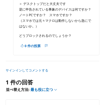
イ
を
＞ デスクトップだと大丈夫です
ン
非
逆に申告されている事象のデバイスは何ですか？
ト
表
ノートPCですか？ スマホですか？
示
（スマホでは元々マクロは動作しないから急にで
に
はないか。）
す
る
どうブロックされるのでしょうか？
0 件の投票
レ
ポ
ー
ト
サインインしてコメントする
1 件の回答
並べ替え方法:
最も役に立つ