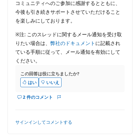
コミュニティへのご参加に感謝するとともに、
今後も引き続きサポートさせていただけること
を楽しみにしております。
※注: このスレッドに関するメール通知を受け取
りたい場合は、
弊社のドキュメント
に記載され
ている手順に従って、メール通知を有効にして
ください。
この回答は役に立ちましたか?
はい
いいえ
2 件のコメント
こ
レ
の
ポ
回
ー
答
ト
サインインしてコメントする
の
コ
メ