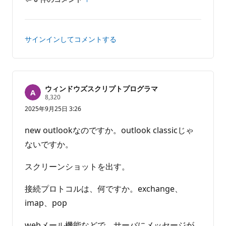
コ
レ
メ
ポ
ン
ー
ト
ト
サインインしてコメントする
は
あ
り
ま
せ
ウィンドウズスクリプトプログラマ
評
8,320
ん
価
2025年9月25日 3:26
の
ポ
イ
new outlookなのですか。outlook classicじゃ
ン
ト
ないですか。
スクリーンショットを出す。
接続プロトコルは、何ですか。exchange、
imap、pop
webメール機能などで、サーバにメッセージが