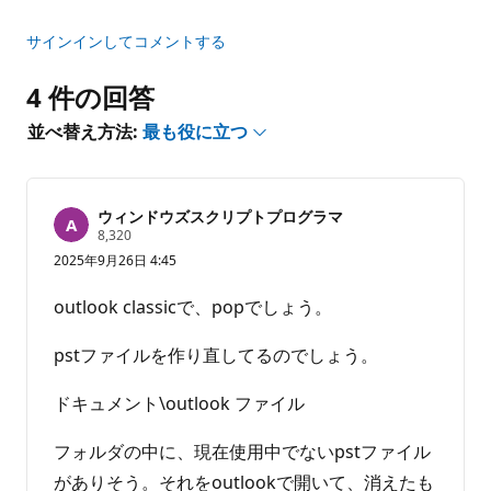
ト
サインインしてコメントする
4 件の回答
並べ替え方法:
最も役に立つ
ウィンドウズスクリプトプログラマ
評
8,320
価
2025年9月26日 4:45
の
ポ
イ
outlook classicで、popでしょう。
ン
ト
pstファイルを作り直してるのでしょう。
ドキュメント\outlook ファイル
フォルダの中に、現在使用中でないpstファイル
がありそう。それをoutlookで開いて、消えたも