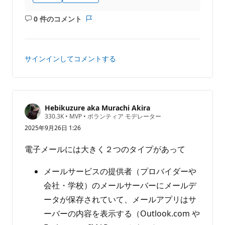
0 件のコメント
コ
レ
メ
ポ
ン
ー
ト
ト
サインインしてコメントする
は
あ
り
ま
せ
Hebikuzure aka Murachi Akira
評
330.3K
•
MVP
•
ボランティア モデレーター
ん
価
2025年9月26日 1:26
の
ポ
イ
電子メールには大きく２つのタイプがあって
ン
ト
メールサービスの提供者（プロバイダーや
会社・学校）のメールサーバーにメールデ
ータが保存されていて、メールアプリはサ
ーバーの内容を表示する（Outlook.com や