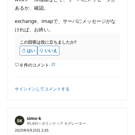
あるか、確認。
exchange、imapで、サーバにメッセージがな
ければ、お終い。
この回答は役に立ちましたか?
はい
いいえ
0 件のコメント
コ
レ
メ
ポ
ン
ー
ト
ト
サインインしてコメントする
は
あ
り
ま
せ
simo-k
評
90,465
•
ボランティア モデレーター
ん
価
2025年9月25日 2:35
の