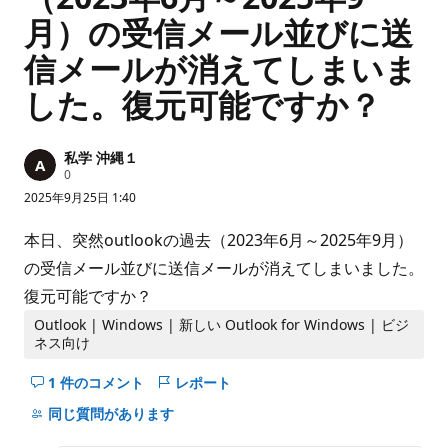
月）の受信メール並びに送
信メールが消えてしまいま
した。復元可能ですか？
私学 沖縄１
評
0
価
2025年9月25日 1:40
の
ポ
イ
本日、突然outlookの過去（2023年6月～2025年9月）
ン
ト
の受信メール並びに送信メールが消えてしまいました。
復元可能ですか？
Outlook | Windows | 新しい Outlook for Windows | ビジ
ネス向け
1 件のコメント
レポート
こ
の
同じ質問があります
question