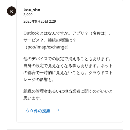
の
コ
kou_sho
メ
評
3,000
価
ン
2025年9月25日 2:29
の
ト
ポ
イ
を
Outlook とはなんですか。アプリ？（名称は）、
ン
非
サービス？。接続の種類は？
ト
表
（pop/imap/exchange）
示
に
他のデバイスでの設定で消えることもあります。
す
自身の設定で見えなくなる事もあります。ネット
る
の都合で一時的に見えないことも。クラウドスト
レージの影響も。
組織の管理者あるいは担当業者に聞くのがいいと
思います。
0 件の投票
レ
ポ
ー