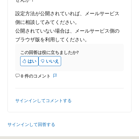
設定方法が公開されていれば、メールサービス
側に相談してみてください。
公開されていない場合は、メールサービス側の
ブラウザ版を利用してください。
この回答は役に立ちましたか?
はい
いいえ
0 件のコメント
コ
レ
メ
ポ
ン
ー
ト
ト
サインインしてコメントする
は
あ
り
ま
サインインして回答する
せ
ん