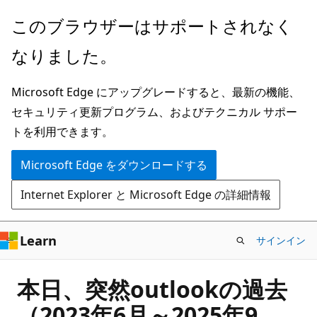
メ
このブラウザーはサポートされなく
イ
なりました。
ン
コ
Microsoft Edge にアップグレードすると、最新の機能、
ン
セキュリティ更新プログラム、およびテクニカル サポー
テ
トを利用できます。
ン
ツ
Microsoft Edge をダウンロードする
に
Internet Explorer と Microsoft Edge の詳細情報
ス
キ
ッ
Learn
サインイン
プ
本日、突然outlookの過去
（2023年6月～2025年9