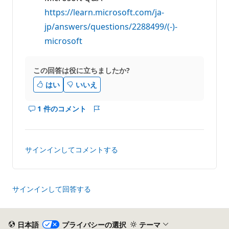
https://learn.microsoft.com/ja-
jp/answers/questions/2288499/(-)-
microsoft
この回答は役に立ちましたか?
はい
いいえ
1 件のコメント
こ
レ
の
ポ
回
ー
答
ト
サインインしてコメントする
の
コ
メ
ン
サインインして回答する
ト
を
表
日本語
プライバシーの選択
テーマ