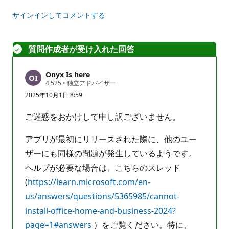
サインインしてコメントする
質問作成者が受け入れた回答
Onyx Is here
評
4,525
•
独立アドバイザー
価
2025年10月1日 8:59
の
ポ
イ
ご迷惑をおかけして申し訳ございません。
ン
ト
アプリが最初にリリースされた際に、他のユー
ザーにも同様の問題が発生しているようです。
ヘルプが必要な場合は、こちらのスレッド
(
https://learn.microsoft.com/en-
us/answers/questions/5365985/cannot-
install-office-home-and-business-2024?
page=1#answers
）をご覧ください。特に、