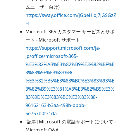
ムユーザー向け)
https://sway.office.com/jGpeHioJ7jGSGzZ
H
Microsoft 365 カスタマー サービスとサポ
ート - Microsoft サポート
https://support.microsoft.com/ja-
jp/office/microsoft-365-
%E3%82%AB%E3%82%B9%E3%82%BF%E
3%83%9E%E3%83%BC-
%E3%82%B5%E3%83%BC%E3%83%93%E
3%82%B9%E3%81%A8%E3%82%B5%E3%
83%9D%E3%83%BC%E3%83%88-
96162163-b3aa-498b-bbbb-
5e757b0f31da
[記事] Microsoft の電話サポートについて -
Microsoft Q&A