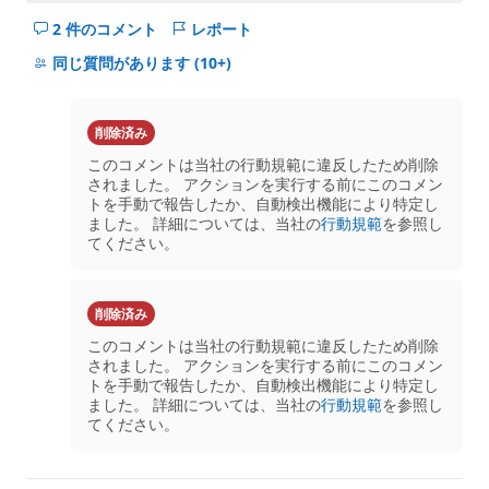
2 件のコメント
レポート
こ
の
同じ質問があります
(10+)
question
の
コ
削除済み
メ
このコメントは当社の行動規範に違反したため削除
ン
されました。 アクションを実行する前にこのコメン
ト
トを手動で報告したか、自動検出機能により特定し
を
ました。 詳細については、当社の
行動規範
を参照し
てください。
非
表
示
に
削除済み
す
このコメントは当社の行動規範に違反したため削除
る
されました。 アクションを実行する前にこのコメン
トを手動で報告したか、自動検出機能により特定し
ました。 詳細については、当社の
行動規範
を参照し
てください。