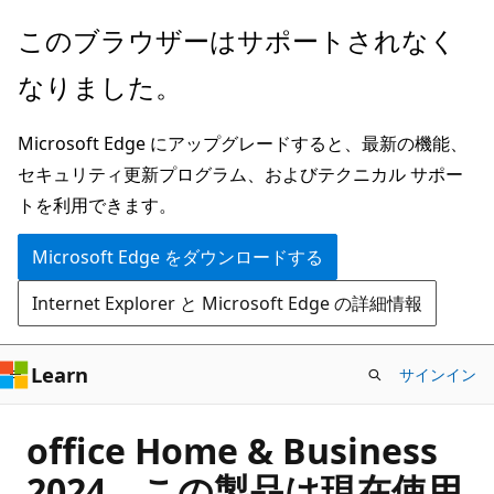
メ
このブラウザーはサポートされなく
イ
なりました。
ン
コ
Microsoft Edge にアップグレードすると、最新の機能、
ン
セキュリティ更新プログラム、およびテクニカル サポー
テ
トを利用できます。
ン
ツ
Microsoft Edge をダウンロードする
に
Internet Explorer と Microsoft Edge の詳細情報
ス
キ
ッ
Learn
サインイン
プ
office Home & Business
2024 この製品は現在使用