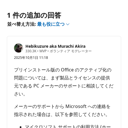
り
ま
1 件の追加の回答
せ
ん
並べ替え方法:
最も役に立つ
Hebikuzure aka Murachi Akira
評
330.3K
•
MVP
•
ボランティア モデレーター
価
2025年10月1日 11:18
の
ポ
イ
プリインストール版の Office のアクティブ化の
ン
ト
問題については、まず製品とライセンスの提供
元である PC メーカーのサポートに相談してくだ
さい。
メーカーのサポートから Microsoft への連絡を
指示された場合は、以下を参照してください。
マイクロソフト サポートの利用方法 (ホー