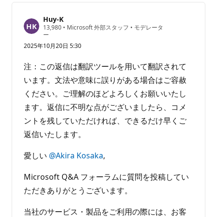
Huy-K
評
13,980
•
Microsoft 外部スタッフ
•
モデレータ
価
ー
の
2025年10月20日 5:30
ポ
イ
ン
注：この返信は翻訳ツールを用いて翻訳されて
ト
います。文法や意味に誤りがある場合はご容赦
ください。ご理解のほどよろしくお願いいたし
ます。返信に不明な点がございましたら、コメ
ントを残していただければ、できるだけ早くご
返信いたします。
愛しい
@Akira Kosaka
,
Microsoft Q&A フォーラムに質問を投稿してい
ただきありがとうございます。
当社のサービス・製品をご利用の際には、お客