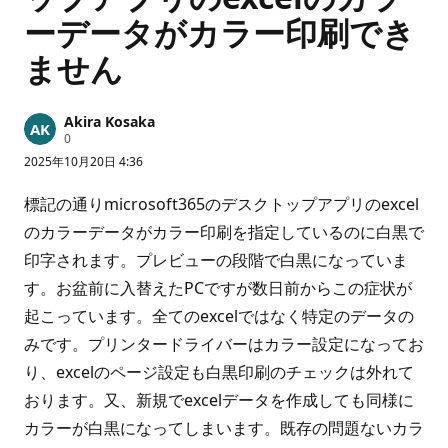
ーデータがカラー印刷でき
ません
Akira Kosaka
評
0
価
2025年10月20日 4:36
の
ポ
イ
標記の通りmicrosoft365のデスクトップアプリのexcel
ン
ト
のカラーデータがカラー印刷を指定しているのに白黒で
印字されます。プレビューの段階で白黒になっていま
す。お盆前に入替えたPCですが数日前からこの症状が
起こっています。全てのexcelではなく特定のデータの
みです。プリンタードライバーはカラー設定になってお
り、excelのページ設定も白黒印刷のチェックは外れて
おります。又、新規でexcelデータを作成しても同様に
カラーが白黒になってしまいます。既存の問題ないカラ