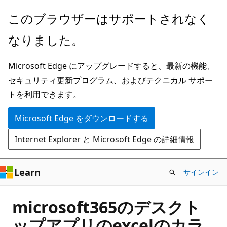
メ
このブラウザーはサポートされなく
イ
なりました。
ン
コ
Microsoft Edge にアップグレードすると、最新の機能、
ン
セキュリティ更新プログラム、およびテクニカル サポー
テ
トを利用できます。
ン
ツ
Microsoft Edge をダウンロードする
に
Internet Explorer と Microsoft Edge の詳細情報
ス
キ
ッ
Learn
サインイン
プ
microsoft365のデスクト
ップアプリのexcelのカラ