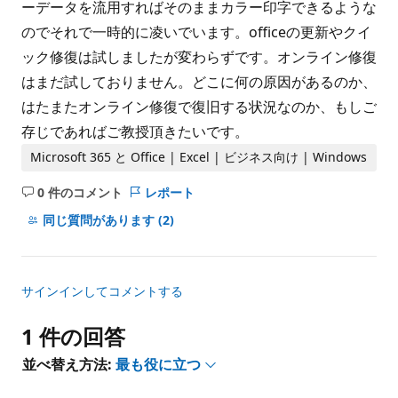
ーデータを流用すればそのままカラー印字できるような
のでそれで一時的に凌いでいます。officeの更新やクイ
ック修復は試しましたが変わらずです。オンライン修復
はまだ試しておりません。どこに何の原因があるのか、
はたまたオンライン修復で復旧する状況なのか、もしご
存じであればご教授頂きたいです。
Microsoft 365 と Office | Excel | ビジネス向け | Windows
0 件のコメント
レポート
コ
メ
同じ質問があります
(2)
ン
ト
は
サインインしてコメントする
あ
り
1 件の回答
ま
せ
並べ替え方法:
最も役に立つ
ん