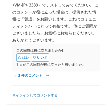
<VM-IP> 3389）でテストしてみてください。 こ
のコメントが役に立った場合は、提供された情
報に「賛成」をお願いします。これはコミュニ
ティメンバーにとって有益です。 他にご質問が
ございましたら、お気軽にお知らせください。
ありがとうございます。
この回答は役に立ちましたか?
はい
いいえ
1 人がこの回答が役に立ったと思いました。
2 件のコメント
こ
レ
の
ポ
回
ー
答
ト
サインインしてコメントする
の
コ
メ