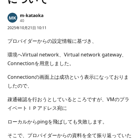
m-kataoka
評
40
価
2025年10月21日 10:11
の
ポ
イ
プロバイダーからの設定情報に基づき、
ン
ト
環境へVirtual network、Virtual network gateway、
Connectionを用意しました。
Connectionの画面上は成功という表示になっておりま
したので、
疎通確認を行おうとしているところですが、VMのプラ
イベートＩＰアドレス宛に
ローカルからpingを飛ばしても失敗します。
そこで、プロバイダーからの資料を全て振り返っていた