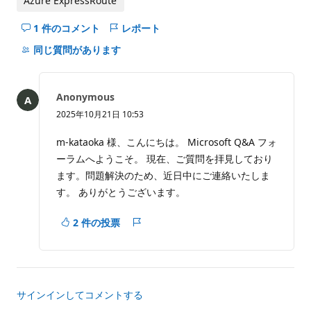
Azure ExpressRoute
1 件のコメント
レポート
こ
の
同じ質問があります
question
の
コ
Anonymous
メ
2025年10月21日 10:53
ン
ト
m-kataoka 様、こんにちは。 Microsoft Q&A フォ
を
ーラムへようこそ。 現在、ご質問を拝見しており
非
ます。問題解決のため、近日中にご連絡いたしま
表
す。 ありがとうございます。
示
に
2 件の投票
す
レ
る
ポ
ー
ト
サインインしてコメントする