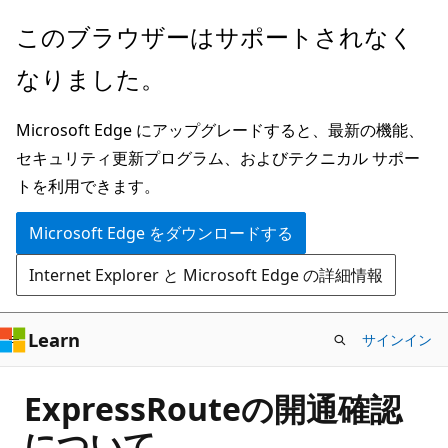
メ
このブラウザーはサポートされなく
イ
なりました。
ン
コ
Microsoft Edge にアップグレードすると、最新の機能、
ン
セキュリティ更新プログラム、およびテクニカル サポー
テ
トを利用できます。
ン
ツ
Microsoft Edge をダウンロードする
に
Internet Explorer と Microsoft Edge の詳細情報
ス
キ
ッ
Learn
サインイン
プ
ExpressRouteの開通確認
について