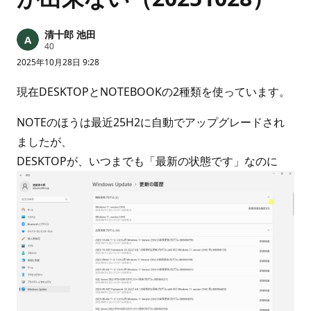
清十郎 池田
評
40
価
2025年10月28日 9:28
の
ポ
イ
現在DESKTOPとNOTEBOOKの2種類を使っています。
ン
ト
NOTEのほうは最近25H2に自動でアップグレードされ
ましたが、
DESKTOPが、いつまでも「最新の状態です」なのに