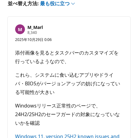
並べ替え方法:
最も役に立つ
M_Marl
評
8,340
価
2025年10月29日 0:06
の
ポ
イ
添付画像を見るとタスクバーのカスタマイズを
ン
ト
行っているようなので、
これら、システムに食い込むアプリやドライ
バ・BIOSがバージョンアップの妨げになってい
る可能性が大きい
Windowsリリース正常性のページで、
24H2/25H2のセーフガードの対象になっていな
いかを確認
Windows 11, version 25H2 known issues and