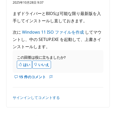
価
2025年10月28日 9:37
表
の
ポ
示
イ
まずドライバーとBIOSは可能な限り最新版を入
す
ン
る
ト
手してインストールし直しておきます。
次に
Windows 11 ISO ファイルを作成
してマウ
ントし、中の SETUP.EXE を起動して、上書きイ
ンストールします。
この回答は役に立ちましたか?
はい
いいえ
15 件のコメント
こ
レ
の
ポ
回
ー
答
ト
サインインしてコメントする
の
コ
メ