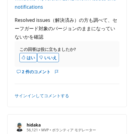
notifications
Resolved issues（解決済み）の方も調べて、セ
ーフガード対象のバージョンのままになってい
ないかを確認
この回答は役に立ちましたか?
はい
いいえ
2 件のコメント
こ
レ
の
ポ
回
ー
答
ト
サインインしてコメントする
の
コ
メ
ン
ト
hidaka
評
56,121
•
MVP
•
ボランティア モデレーター
を