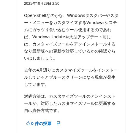
価
2025年10月29日 2:50
の
ポ
イ
Open-Shellなのかな、Windowsタスクバーやスタ
ン
ートメニューをカスタマイズするWindowsシステ
ト
ムにガッツり食い込むツール使用するのであれ
ば、WindowsUpdateや大型アップデート前に
は、カスタマイズツールをアンインストールする
なり最新版への更新や対応しているかの確認ぐら
いはしましょう。
去年の4月辺りにカスタマイズツールをインストー
ルしているとブルースクリーンになる現象が発生
しています。
対処方法は、カスタマイズツールのアンインスト
ールか、対応したカスタマイズツールに更新する
自己責任方式です。
0 件の投票
レ
ポ