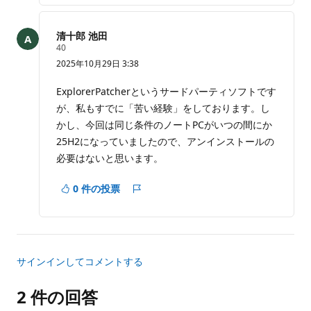
ー
ト
清十郎 池田
評
40
価
2025年10月29日 3:38
の
ポ
イ
ExplorerPatcherというサードパーティソフトです
ン
が、私もすでに「苦い経験」をしております。し
ト
かし、今回は同じ条件のノートPCがいつの間にか
25H2になっていましたので、アンインストールの
必要はないと思います。
0 件の投票
レ
ポ
ー
ト
サインインしてコメントする
2 件の回答