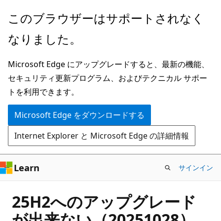
メ
このブラウザーはサポートされなく
イ
なりました。
ン
コ
Microsoft Edge にアップグレードすると、最新の機能、
ン
セキュリティ更新プログラム、およびテクニカル サポー
テ
トを利用できます。
ン
ツ
Microsoft Edge をダウンロードする
に
Internet Explorer と Microsoft Edge の詳細情報
ス
キ
ッ
Learn
サインイン
プ
25H2へのアップグレード
が出来ない（20251028）