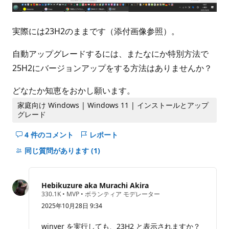
実際には23H2のままです（添付画像参照）。
自動アップグレードするには、またなにか特別方法で
25H2にバージョンアップをする方法はありませんか？
どなたか知恵をおかし願います。
家庭向け Windows | Windows 11 | インストールとアップ
グレード
4 件のコメント
レポート
こ
の
同じ質問があります
(1)
question
の
コ
Hebikuzure aka Murachi Akira
メ
評
330.1K
•
MVP
•
ボランティア モデレーター
価
ン
2025年10月28日 9:34
の
ト
ポ
イ
を
winver を実行しても、23H2 と表示されますか？