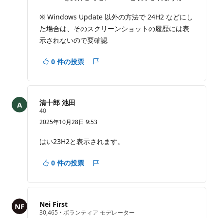
ン
非
ト
※ Windows Update 以外の方法で 24H2 などにし
表
示
た場合は、そのスクリーンショットの履歴には表
に
示されないので要確認
す
る
0 件の投票
レ
ポ
ー
ト
清十郎 池田
評
40
価
2025年10月28日 9:53
の
ポ
イ
はい23H2と表示されます。
ン
ト
0 件の投票
レ
ポ
ー
ト
Nei First
評
30,465
•
ボランティア モデレーター