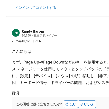
ン
ー
ト
ト
サインインしてコメントする
は
あ
り
ま
せ
Randy Baroja
評
20,750
•
独立アドバイザー
ん
価
2025年10月29日 7:06
の
ポ
イ
こんにちは
ン
ト
まず、Page UpやPage Downなどのキーを使用
ス マネージャーを使用してマウスとタッチパッドのド
に、[設定]、[デバイス]、[マウス] の順に移動し、
因、キーボード信号、ドライバーの問題、およびシス
敬具
この回答は役に立ちましたか?
はい
いいえ