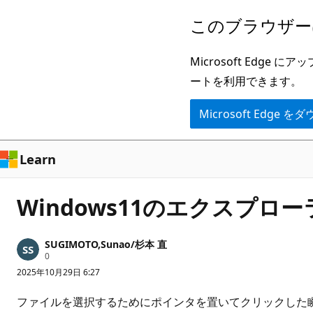
メ
このブラウザー
イ
ン
Microsoft Ed
コ
ートを利用できます。
ン
Microsoft Edge
テ
ン
ツ
Learn
に
ス
Windows11のエクスプ
キ
ッ
SUGIMOTO,Sunao/杉本 直
プ
評
0
価
2025年10月29日 6:27
の
ポ
イ
ファイルを選択するためにポインタを置いてクリックした
ン