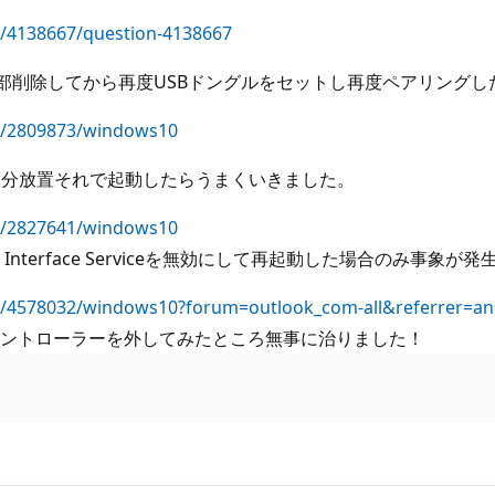
ns/4138667/question-4138667
器を全部削除してから再度USBドングルをセットし再度ペアリング
ns/2809873/windows10
数分放置それで起動したらうまくいきました。
ns/2827641/windows10
e Interface Serviceを無効にして再起動した場合のみ事
ons/4578032/windows10?forum=outlook_com-all&referrer=a
コントローラーを外してみたところ無事に治りました！