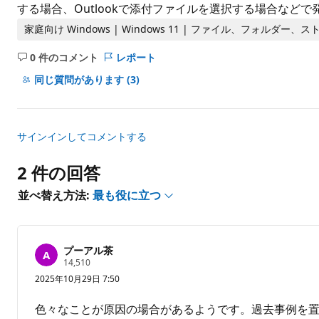
ト
する場合、Outlookで添付ファイルを選択する場合など
家庭向け Windows | Windows 11 | ファイル、フォルダー、
0 件のコメント
レポート
コ
メ
同じ質問があります
(3)
ン
ト
は
サインインしてコメントする
あ
り
2 件の回答
ま
せ
並べ替え方法:
最も役に立つ
ん
プーアル茶
評
14,510
価
2025年10月29日 7:50
の
ポ
イ
色々なことが原因の場合があるようです。過去事例を
ン