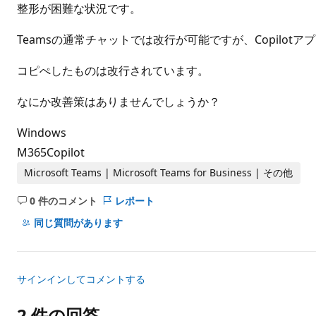
ト
整形が困難な状況です。
Teamsの通常チャットでは改行が可能ですが、Copilo
コピぺしたものは改行されています。
なにか改善策はありませんでしょうか？
Windows
M365Copilot
Microsoft Teams | Microsoft Teams for Business | その他
0 件のコメント
レポート
コ
メ
同じ質問があります
ン
ト
は
サインインしてコメントする
あ
り
2 件の回答
ま