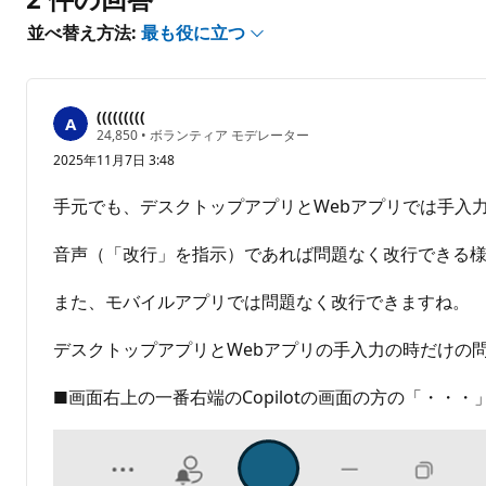
せ
並べ替え方法:
最も役に立つ
ん
(((((((((
評
24,850
•
ボランティア モデレーター
価
2025年11月7日 3:48
の
ポ
イ
手元でも、デスクトップアプリとWebアプリでは手入力（S
ン
ト
音声（「改行」を指示）であれば問題なく改行できる
また、モバイルアプリでは問題なく改行できますね。
デスクトップアプリとWebアプリの手入力の時だけの
■画面右上の一番右端のCopilotの画面の方の「・・