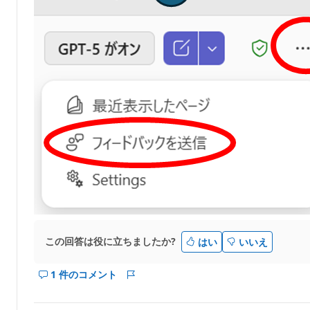
この回答は役に立ちましたか?
はい
いいえ
1 件のコメント
こ
レ
の
ポ
回
ー