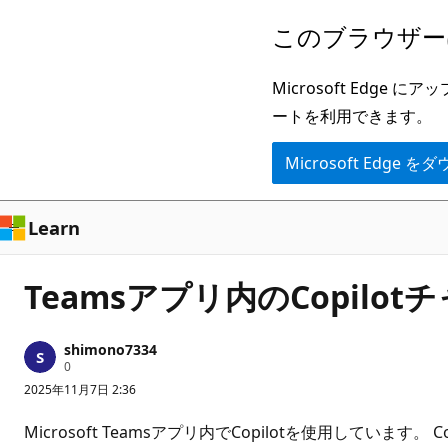
メ
このブラウザー
イ
ン
Microsoft Ed
コ
ートを利用できます。
ン
Microsoft Edge
テ
ン
ツ
Learn
に
ス
Teamsアプリ内のCopil
キ
ッ
shimono7334
プ
評
0
価
2025年11月7日 2:36
の
ポ
イ
Microsoft Teamsアプリ内でCopilotを使用してい
ン