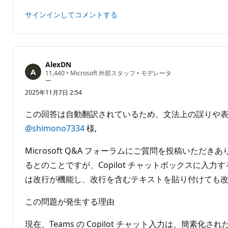
答
ト
サインインしてコメントする
の
コ
メ
ン
ト
AlexDN
評
11,440
•
Microsoft 外部スタッフ
•
モデレータ
を
価
ー
表
の
2025年11月7日 2:54
ポ
示
イ
す
ン
この回答は自動翻訳されているため、文法上の誤りや
る
ト
@shimono7334
様,
Microsoft Q&A フォーラムにご質問を投稿いただきあ
るとのことですが、Copilot チャットボックスに入力する
は改行が機能し、改行を含むテキストを貼り付けても
この問題が発生する理由
現在、Teams の Copilot チャット入力は、簡素化