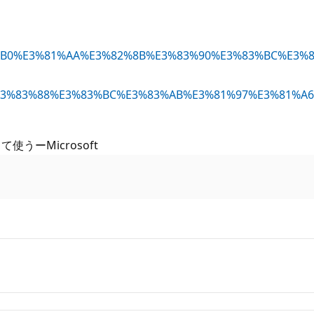
す
%E7%95%B0%E3%81%AA%E3%82%8B%E3%83%90%E3%83%BC%E3
%83%88%E3%83%BC%E3%83%AB%E3%81%97%E3%81%A6%E4
使うーMicrosoft