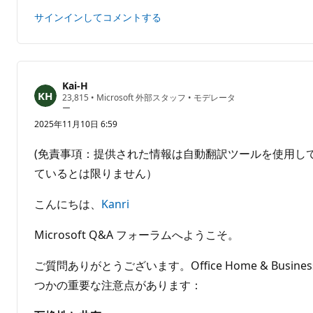
ト
ト
サインインしてコメントする
は
あ
り
ま
せ
Kai-H
評
23,815
•
Microsoft 外部スタッフ
•
モデレータ
ん
価
ー
の
2025年11月10日 6:59
ポ
イ
ン
(免責事項：提供された情報は自動翻訳ツールを使用し
ト
ているとは限りません）
こんにちは、
Kanri
Microsoft Q&A フォーラムへようこそ。
ご質問ありがとうございます。Office Home & Bus
つかの重要な注意点があります：