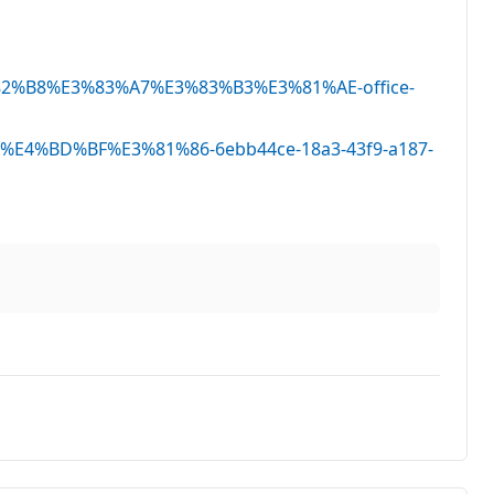
%82%B8%E3%83%A7%E3%83%B3%E3%81%AE-office-
%BD%BF%E3%81%86-6ebb44ce-18a3-43f9-a187-