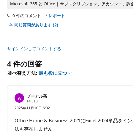
ト
Microsoft 365 と Office | サブスクリプション、アカウント、課金
0 件のコメント
レポート
コ
メ
同じ質問があります
(2)
ン
ト
は
サインインしてコメントする
あ
り
4 件の回答
ま
せ
並べ替え方法:
最も役に立つ
ん
プーアル茶
評
14,510
価
2025年11月10日 6:02
の
ポ
イ
Office Home & Business 2021にExce
ン
ト
法も存在しません。