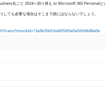
 Business丸ごと 2024へ切り替え or Microsoft 365
ので、どうしても必要な場合はそこまで損にはならないでしょう。
fice2010-eos?msockid=13a9b35bfcbd6f5005e0a5fbfdb86e0e