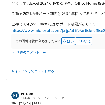
どうしてもExcel 2024が必要な場合、Office Home &
Office 2021のサポート期間は残り1年切ってる
ご存じですか? Office にはサポート期限があります
https://www.microsoft.com/ja-jp/atlife/article-of
この回答は役に立ちましたか?
はい
いいえ
1 件のコメント
こ
レ
の
ポ
回
ー
答
ト
サインインしてコメントする
の
コ
メ
ン
ト
kt-1688
評
113.5K
•
ボランティア モデレーター
を
価
2025年11月12日 14:17
表
の