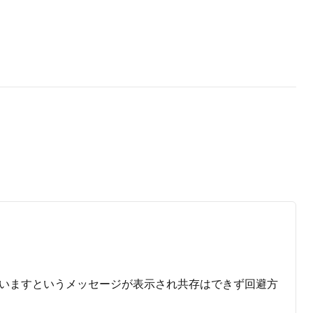
ストールされていますというメッセージが表示され共存はできず回避方