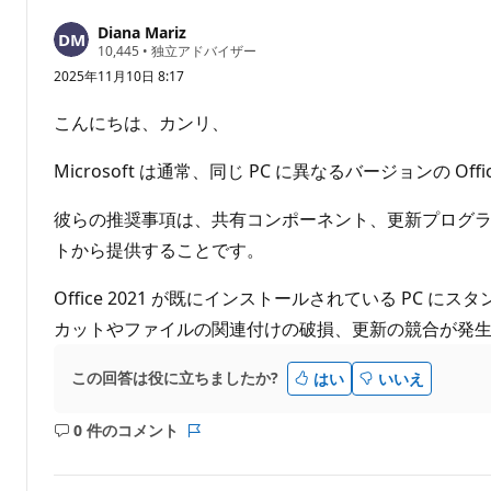
ま
せ
Diana Mariz
評
10,445
•
独立アドバイザー
ん
価
2025年11月10日 8:17
の
ポ
イ
こんにちは、カンリ、
ン
ト
Microsoft は通常、同じ PC に異なるバージョンの Off
彼らの推奨事項は、共有コンポーネント、更新プログラム
トから提供することです。
Office 2021 が既にインストールされている PC 
カットやファイルの関連付けの破損、更新の競合が発
この回答は役に立ちましたか?
はい
いいえ
0 件のコメント
コ
レ
メ
ポ
ン
ー