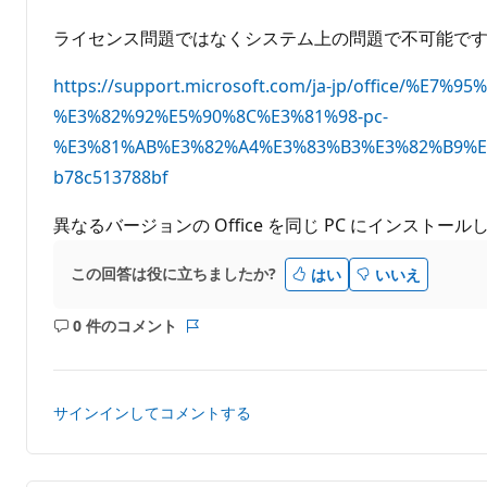
ポ
示
イ
ライセンス問題ではなくシステム上の問題で不可能で
す
ン
る
ト
https://support.microsoft.com/ja-jp/office/
%E3%82%92%E5%90%8C%E3%81%98-pc-
%E3%81%AB%E3%82%A4%E3%83%B3%E3%82%B9%E3
b78c513788bf
異なるバージョンの Office を同じ PC にインストールして
この回答は役に立ちましたか?
はい
いいえ
0 件のコメント
コ
レ
メ
ポ
ン
ー
ト
ト
サインインしてコメントする
は
あ
り