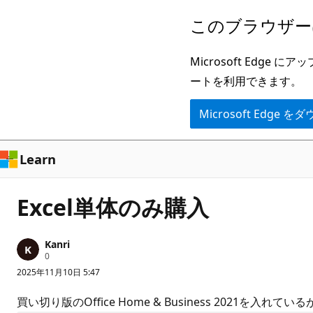
メ
このブラウザー
イ
ン
Microsoft Ed
コ
ートを利用できます。
ン
Microsoft Edge
テ
ン
ツ
Learn
に
ス
Excel単体のみ購入
キ
ッ
Kanri
プ
評
0
価
2025年11月10日 5:47
の
ポ
イ
買い切り版のOffice Home & Business 2021を
ン