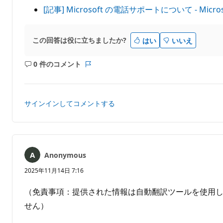
[記事] Microsoft の電話サポートについて - Micros
この回答は役に立ちましたか?
はい
いいえ
0 件のコメント
コ
レ
メ
ポ
ン
ー
ト
ト
サインインしてコメントする
は
あ
り
ま
せ
Anonymous
ん
2025年11月14日 7:16
（免責事項：提供された情報は自動翻訳ツールを使用
せん）