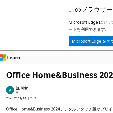
メ
このブラウザー
イ
ン
Microsoft Ed
コ
ートを利用できます。
ン
Microsoft Edge
テ
ン
ツ
Learn
に
ス
Office Home&Busines
キ
ッ
謙 岡村
プ
評
0
価
2025年11月14日 2:52
の
ポ
イ
Office Home&Business 2024デジタルア
ン