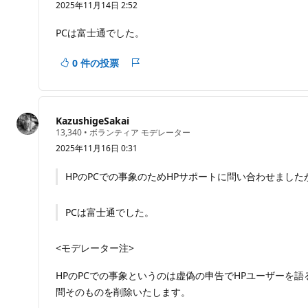
ン
2025年11月14日 2:52
の
ト
ポ
イ
を
PCは富士通でした。
ン
非
ト
表
0 件の投票
レ
示
ポ
に
ー
す
ト
る
KazushigeSakai
評
13,340
•
ボランティア モデレーター
価
2025年11月16日 0:31
の
ポ
イ
HPのPCでの事象のためHPサポートに問い合わせまし
ン
ト
PCは富士通でした。
<モデレーター注>
HPのPCでの事象というのは虚偽の申告でHPユーザー
問そのものを削除いたします。