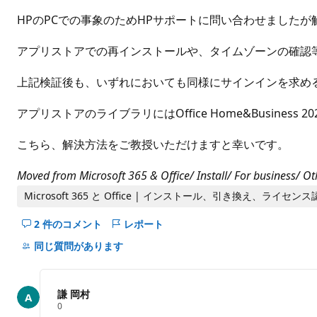
ト
HPのPCでの事象のためHPサポートに問い合わせましたが
アプリストアでの再インストールや、タイムゾーンの確認
上記検証後も、いずれにおいても同様にサインインを求め
アプリストアのライブラリにはOffice Home&Busines
こちら、解決方法をご教授いただけますと幸いです。
Moved from Microsoft 365 & Office/ Install/ For business/ Ot
Microsoft 365 と Office | インストール、引き換え、ライセ
2 件のコメント
レポート
こ
の
同じ質問があります
question
の
コ
謙 岡村
メ
評
0
価