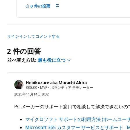
0 件の投票
レ
ポ
ー
ト
サインインしてコメントする
2 件の回答
並べ替え方法:
最も役に立つ
Hebikuzure aka Murachi Akira
評
330.3K
•
MVP
•
ボランティア モデレーター
価
2025年11月14日 8:02
の
ポ
イ
PC メーカーのサポート窓口で相談して解決できないのであ
ン
ト
マイクロソフト サポートの利用方法 (ホームユーザ
Microsoft 365 カスタマー サービスとサポート - M