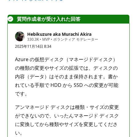
質問作成者が受け入れた回答
Hebikuzure aka Murachi Akira
評
330.3K
•
MVP
•
ボランティア モデレーター
価
2025年11月14日 8:34
の
ポ
イ
Azure の仮想ディスク（マネージドディスク）
ン
ト
の種類の変更やサイズの拡張では、ディスクの
内容（データ）はそのまま保持されます。書か
れている手順で HDD から SSD への変更が可能
です。
アンマネージド ディスクは種類・サイズの変更
ができないので、いったんマネージド ディスク
に変換してから種類やサイズを変更してくださ
い。