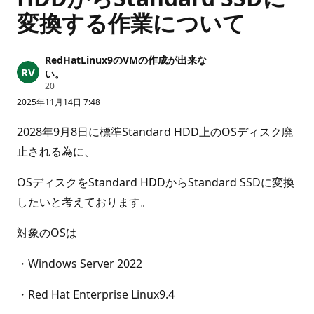
変換する作業について
RedHatLinux9のVMの作成が出来な
い。
評
20
価
2025年11月14日 7:48
の
ポ
イ
2028年9月8日に標準Standard HDD上のOSディスク廃
ン
ト
止される為に、
OSディスクをStandard HDDからStandard SSDに変換
したいと考えております。
対象のOSは
・Windows Server 2022
・Red Hat Enterprise Linux9.4