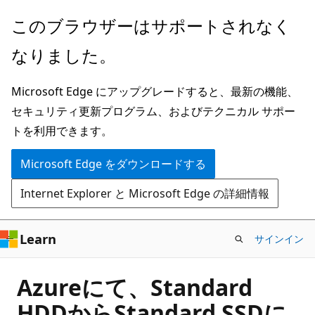
メ
このブラウザーはサポートされなく
イ
なりました。
ン
コ
Microsoft Edge にアップグレードすると、最新の機能、
ン
セキュリティ更新プログラム、およびテクニカル サポー
テ
トを利用できます。
ン
ツ
Microsoft Edge をダウンロードする
に
Internet Explorer と Microsoft Edge の詳細情報
ス
キ
ッ
Learn
サインイン
プ
Azureにて、Standard
HDDからStandard SSDに