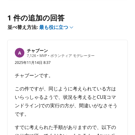
メ
ン
1 件の追加の回答
ト
を
並べ替え方法:
最も役に立つ
表
示
す
る
チャブーン
評
7,126
•
MVP
•
ボランティア モデレーター
価
2025年11月14日 8:37
の
ポ
イ
チャブーンです。
ン
ト
この件ですが、同じように考えられている方は
いらっしゃるようで、状況を考えるとCUI(コマ
ンドライン)での実行の方が、間違いがなさそう
です。
すでに考えられた手順がありますので、以下の