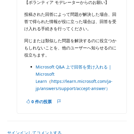
イ
を
【ボランティア モデレーターからのお願い】
ン
非
ト
投稿された回答によって問題が解決した場合、回
表
示
答で得られた情報が役に立った場合は、回答を受
に
け入れる手続きを行ってください。
す
る
同じまたは類似した問題を解決するのに役立つか
もしれないことを、他のユーザーへ知らせるのに
役立ちます。
Microsoft Q&A 上で回答を受け入れる |
Microsoft
Learn
（
https://learn.microsoft.com/ja-
jp/answers/support/accept-answer）
0 件の投票
レ
ポ
ー
ト
サインインしてコメントする