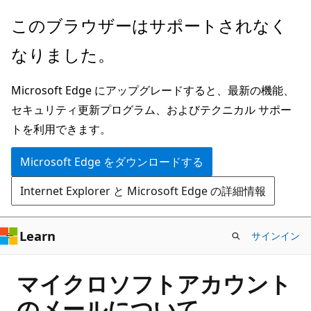
メ
このブラウザーはサポートされなく
イ
なりました。
ン
コ
Microsoft Edge にアップグレードすると、最新の機能、
ン
セキュリティ更新プログラム、およびテクニカル サポー
テ
トを利用できます。
ン
ツ
Microsoft Edge をダウンロードする
に
Internet Explorer と Microsoft Edge の詳細情報
ス
キ
ッ
Learn
サインイン
プ
マイクロソフトアカウント
のメールについて