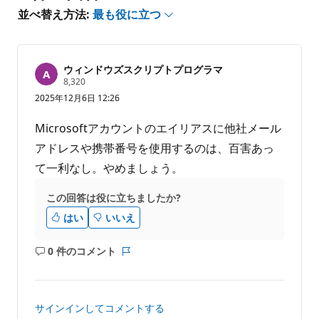
せ
並べ替え方法:
最も役に立つ
ん
ウィンドウズスクリプトプログラマ
評
8,320
価
2025年12月6日 12:26
の
ポ
イ
Microsoftアカウントのエイリアスに他社メール
ン
ト
アドレスや携帯番号を使用するのは、百害あっ
て一利なし。やめましょう。
この回答は役に立ちましたか?
はい
いいえ
0 件のコメント
コ
レ
メ
ポ
ン
ー
ト
ト
サインインしてコメントする
は