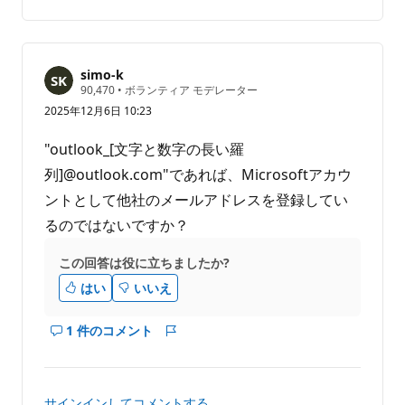
あ
り
ま
せ
simo-k
評
90,470
•
ボランティア モデレーター
ん
価
2025年12月6日 10:23
の
ポ
イ
"outlook_[文字と数字の長い羅
ン
ト
列]@outlook.com"であれば、Microsoftアカウ
ントとして他社のメールアドレスを登録してい
るのではないですか？
この回答は役に立ちましたか?
はい
いいえ
1 件のコメント
こ
レ
の
ポ
回
ー
答
ト
サインインしてコメントする