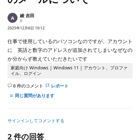
綾 吉田
評
0
価
2025年12月6日 10:12
の
ポ
イ
仕事で使用しているのパソコンなのですが、アカウント
ン
ト
に 英語と数字のアドレスが追加されてしまいなぜなの
か分からず教えていただきたいです
家庭向け Windows | Windows 11 | アカウント、プロファ
イル、ログイン
0 件のコメント
レポート
コ
メ
同じ質問があります
ン
ト
は
サインインしてコメントする
あ
り
2 件の回答
ま