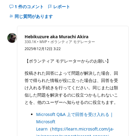
1 件のコメント
レポート
こ
の
同じ質問があります
question
の
コ
Hebikuzure aka Murachi Akira
メ
評
330.1K
•
MVP
•
ボランティア モデレーター
価
ン
2025年12月12日 3:22
の
ト
ポ
イ
を
【ボランティア モデレーターからのお願い】
ン
非
ト
投稿された回答によって問題が解決した場合、回
表
示
答で得られた情報が役に立った場合は、回答を受
に
け入れる手続きを行ってください。同じまたは類
す
似した問題を解決するのに役立つかもしれないこ
る
とを、他のユーザーへ知らせるのに役立ちます。
Microsoft Q&A 上で回答を受け入れる |
Microsoft
Learn
（
https://learn.microsoft.com/ja-