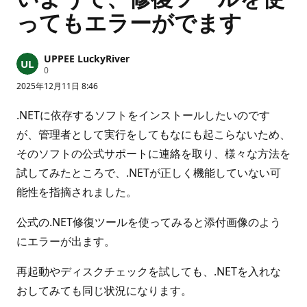
ってもエラーがでます
UPPEE LuckyRiver
評
0
価
2025年12月11日 8:46
の
ポ
イ
.NETに依存するソフトをインストールしたいのです
ン
ト
が、管理者として実行をしてもなにも起こらないため、
そのソフトの公式サポートに連絡を取り、様々な方法を
試してみたところで、.NETが正しく機能していない可
能性を指摘されました。
公式の.NET修復ツールを使ってみると添付画像のよう
にエラーが出ます。
再起動やディスクチェックを試しても、.NETを入れな
おしてみても同じ状況になります。