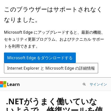
メ
このブラウザーはサポートされなく
イ
なりました。
ン
コ
Microsoft Edge にアップグレードすると、最新の機能、
ン
セキュリティ更新プログラム、およびテクニカル サポー
テ
トを利用できます。
ン
ツ
Microsoft Edge をダウンロードする
に
Internet Explorer と Microsoft Edge の詳細情報
ス
キ
ッ
Learn
サインイン
プ
.NETがうまく働いていな
いようで、修復ツールを使