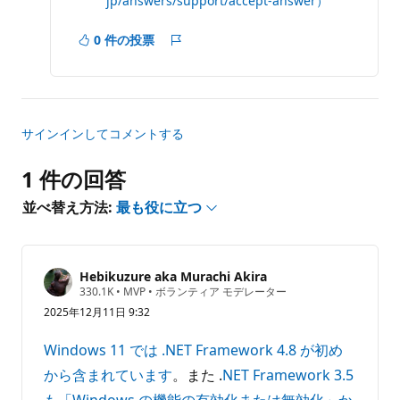
jp/answers/support/accept-answer）
0 件の投票
レ
ポ
ー
ト
サインインしてコメントする
1 件の回答
並べ替え方法:
最も役に立つ
Hebikuzure aka Murachi Akira
評
330.1K
•
MVP
•
ボランティア モデレーター
価
2025年12月11日 9:32
の
ポ
イ
Windows 11 では .NET Framework 4.8 が初め
ン
ト
から含まれています
。また .
NET Framework 3.5
も「Windows の機能の有効化または無効化」か