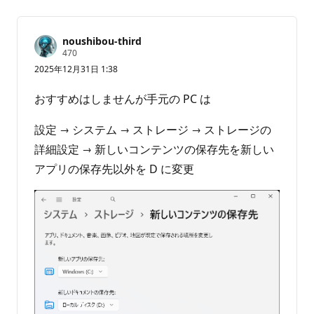
り
ま
せ
noushibou-third
評
470
ん
価
2025年12月31日 1:38
の
ポ
イ
おすすめはしませんが手元の PC は
ン
ト
設定 → システム → ストレージ → ストレージの
詳細設定 → 新しいコンテンツの保存先を新しい
アプリの保存先以外を D に変更