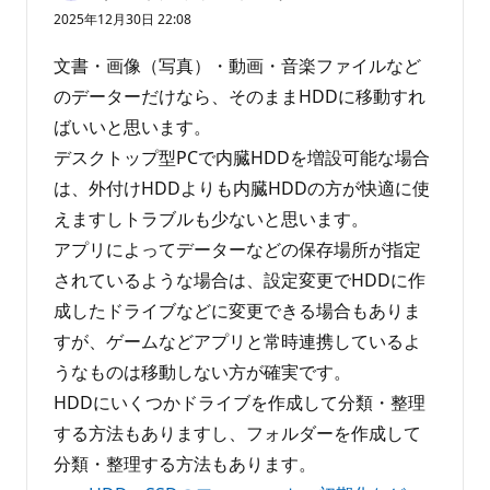
価
2025年12月30日 22:08
の
ポ
イ
文書・画像（写真）・動画・音楽ファイルなど
ン
ト
のデーターだけなら、そのままHDDに移動すれ
ばいいと思います。
デスクトップ型PCで内臓HDDを増設可能な場合
は、外付けHDDよりも内臓HDDの方が快適に使
えますしトラブルも少ないと思います。
アプリによってデーターなどの保存場所が指定
されているような場合は、設定変更でHDDに作
成したドライブなどに変更できる場合もありま
すが、ゲームなどアプリと常時連携しているよ
うなものは移動しない方が確実です。
HDDにいくつかドライブを作成して分類・整理
する方法もありますし、フォルダーを作成して
分類・整理する方法もあります。