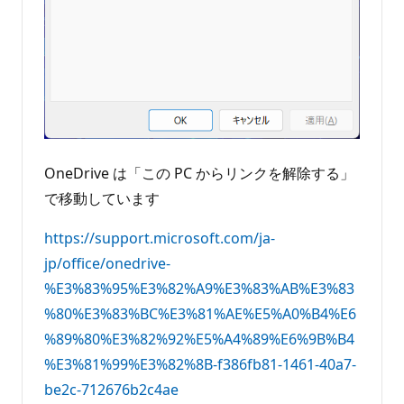
OneDrive は「この PC からリンクを解除する」
で移動しています
https://support.microsoft.com/ja-
jp/office/onedrive-
%E3%83%95%E3%82%A9%E3%83%AB%E3%83
%80%E3%83%BC%E3%81%AE%E5%A0%B4%E6
%89%80%E3%82%92%E5%A4%89%E6%9B%B4
%E3%81%99%E3%82%8B-f386fb81-1461-40a7-
be2c-712676b2c4ae