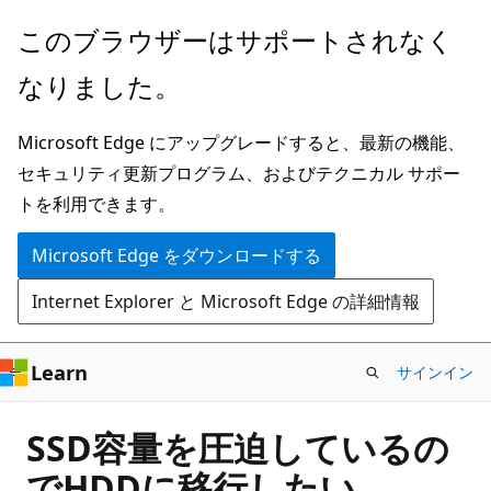
メ
このブラウザーはサポートされなく
イ
なりました。
ン
コ
Microsoft Edge にアップグレードすると、最新の機能、
ン
セキュリティ更新プログラム、およびテクニカル サポー
テ
トを利用できます。
ン
ツ
Microsoft Edge をダウンロードする
に
Internet Explorer と Microsoft Edge の詳細情報
ス
キ
ッ
Learn
サインイン
プ
SSD容量を圧迫しているの
でHDDに移行したい