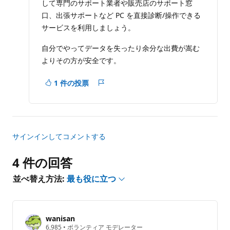
して専門のサポート業者や販売店のサポート窓
口、出張サポートなど PC を直接診断/操作できる
サービスを利用しましょう。
自分でやってデータを失ったり余分な出費が嵩む
よりその方が安全です。
1 件の投票
レ
ポ
ー
ト
サインインしてコメントする
4 件の回答
並べ替え方法:
最も役に立つ
wanisan
評
6,985
•
ボランティア モデレーター