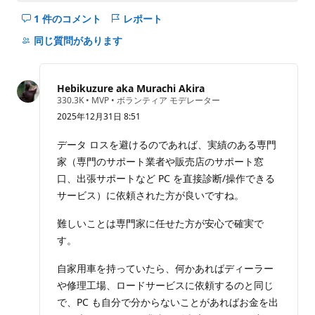
1 件のコメント
レポート
こ
の
同じ質問があります
question
の
コ
Hebikuzure aka Murachi Akira
メ
評
330.3K
•
MVP
•
ボランティア モデレーター
価
ン
2025年12月31日 8:51
の
ト
ポ
イ
を
データ ロスを避けるのであれば、実績のある専門
ン
非
家（専門のサポート業者や販売店のサポート窓
ト
表
口、出張サポートなど PC を直接診断/操作できる
示
サービス）に依頼された方が良いですね。
に
す
難しいことは専門家に任せた方が安心で確実で
る
す。
自家用車を持っていたら、何かあればディーラー
や修理工場、ロードサービスに依頼するのと同じ
で、PC も自分で分からないことがあればお金を出