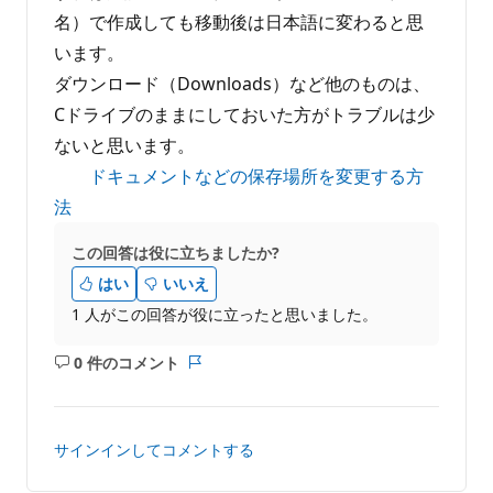
名）で作成しても移動後は日本語に変わると思
います。
ダウンロード（Downloads）など他のものは、
Cドライブのままにしておいた方がトラブルは少
ないと思います。
ドキュメントなどの保存場所を変更する方
法
この回答は役に立ちましたか?
はい
いいえ
1 人がこの回答が役に立ったと思いました。
0 件のコメント
コ
レ
メ
ポ
ン
ー
ト
ト
サインインしてコメントする
は
あ