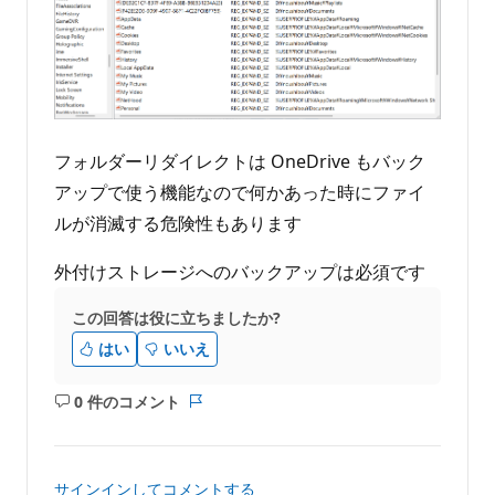
フォルダーリダイレクトは OneDrive もバック
アップで使う機能なので何かあった時にファイ
ルが消滅する危険性もあります
外付けストレージへのバックアップは必須です
この回答は役に立ちましたか?
はい
いいえ
0 件のコメント
コ
レ
メ
ポ
ン
ー
ト
ト
サインインしてコメントする