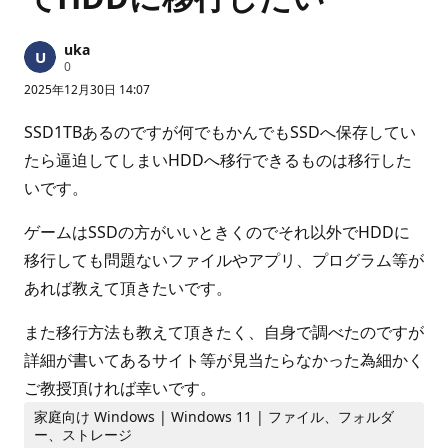
uka
評
0
価
2025年12月30日 14:07
の
ポ
イ
SSD1TBあるのですが何でもかんでもSSDへ保存してい
ン
ト
たら逼迫してしまいHDDへ移行できるものは移行した
いです。
ゲームはSSDの方がいいときくのでそれ以外でHDDに
移行しても問題ないファイルやアプリ、プログラム等が
あれば教えて頂きたいです。
また移行方法も教えて頂きたく、自身で調べたのですが
詳細が書いてあるサイト等が見当たらなかった為細かく
ご教授頂ければ幸いです。
家庭向け Windows | Windows 11 | ファイル、フォルダ
ー、ストレージ