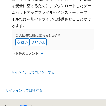
を安全に空けるために、ダウンロードしたゲー
ムセットアップファイルやインストーラーファ
イルだけを別のドライブに移動させることがで
きます。
この回答は役に立ちましたか?
はい
いいえ
0 件のコメント
コ
レ
メ
ポ
ン
ー
ト
ト
サインインしてコメントする
は
あ
り
ま
サインインして回答する
せ
ん