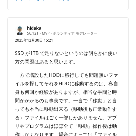
は
あ
り
ま
せ
hidaka
評
56,121
•
MVP
•
ボランティア モデレーター
ん
価
2025年12月30日 15:21
の
ポ
イ
SSD が1TB で足りないというのは明らかに使い
ン
ト
方の問題はあると思います。
一方で増設したHDDに移行しても問題無いファ
イルを探してそれをHDDに移動するのは、私自
身も何回か経験がありますが、相当な手間と時
間がかかるのも事実です。一言で「移動」と言
っても本当に移動出来る（移動後も正常動作す
る）ファイルはごく一部しかありません。アプ
リやプログラムはほぼ全て「移動」操作後は動
作しなくなります。場合によっては「ファイル