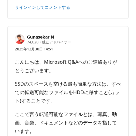
ト
ト
サインインしてコメントする
は
あ
り
ま
せ
Gunasekar N
評
74,020
•
独立アドバイザー
ん
価
2025年12月30日 14:51
の
ポ
イ
こんにちは、Microsoft Q&Aへのご連絡ありが
ン
ト
とうございます。
SSDのスペースを空ける最も簡単な方法は、すべ
ての転送可能なファイルをHDDに移すこと(カッ
ト)することです。
ここで言う転送可能なファイルとは、写真、動
画、音楽、ドキュメントなどのデータを指して
います。