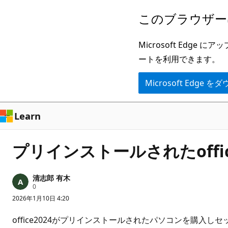
メ
このブラウザー
イ
ン
Microsoft Ed
コ
ートを利用できます。
ン
Microsoft Edge
テ
ン
ツ
Learn
に
ス
プリインストールされたoffi
キ
ッ
清志郎 有木
プ
評
0
価
2026年1月10日 4:20
の
ポ
イ
office2024がプリインストールされたパソコンを購入し
ン