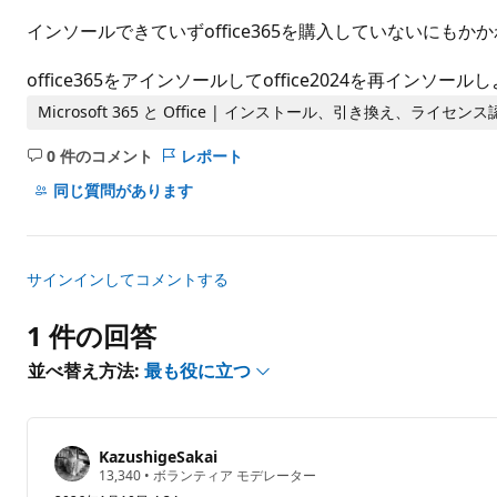
ト
インソールできていずoffice365を購入していないにも
office365をアインソールしてoffice2024を再インソ
Microsoft 365 と Office | インストール、引き換え、ライセンス
0 件のコメント
レポート
コ
メ
同じ質問があります
ン
ト
は
サインインしてコメントする
あ
り
1 件の回答
ま
せ
並べ替え方法:
最も役に立つ
ん
KazushigeSakai
評
13,340
•
ボランティア モデレーター
価