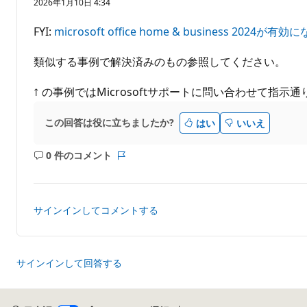
2026年1月10日 4:34
の
ポ
イ
FYI:
microsoft office home & business 2024が有効に
ン
ト
類似する事例で解決済みのもの参照してください。
↑ の事例ではMicrosoftサポートに問い合わせて指
この回答は役に立ちましたか?
はい
いいえ
0 件のコメント
コ
レ
メ
ポ
ン
ー
ト
ト
サインインしてコメントする
は
あ
り
ま
サインインして回答する
せ
ん