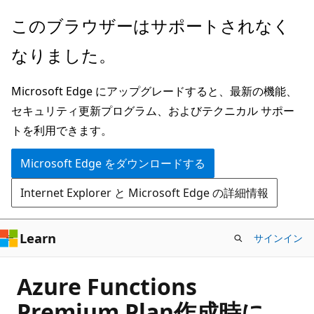
メ
このブラウザーはサポートされなく
イ
なりました。
ン
コ
Microsoft Edge にアップグレードすると、最新の機能、
ン
セキュリティ更新プログラム、およびテクニカル サポー
テ
トを利用できます。
ン
ツ
Microsoft Edge をダウンロードする
に
Internet Explorer と Microsoft Edge の詳細情報
ス
キ
ッ
Learn
サインイン
プ
Azure Functions
Premium Plan作成時に