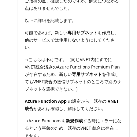
ご指摘の点、確認したのですが、解決につながる
ン
点はありませんでした。
ト
以下に詳細を記載します。
可能であれば、新しい
専用サブネット
を作成し、
他のサービスでは使用しないようにしてくださ
い。
→こちらは不可です。（同じVNET内にすでに
VNET統合済みのAzure Functions Premium Plan
が存在するため、新しい
専用サブネット
を作成し
てもVNET統合の送信サブネットのところで別のサ
ブネットを選択できない。)
Azure Function App
の設定から、既存の
VNET
統合
があれば確認し、解除してください。
→Azure Functionsを
新規作成
する時にエラーにな
るという事象のため、既存のVNET 統合は存在し
ません。