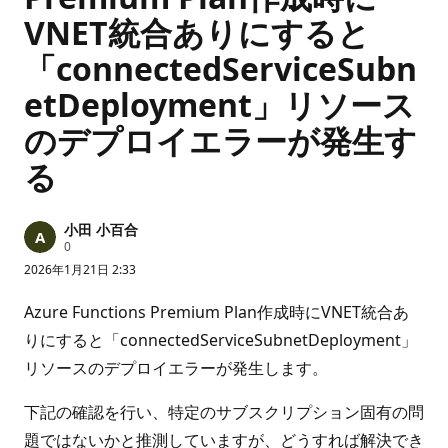
VNET統合ありにすると
「connectedServiceSubn
etDeployment」リソース
のデプロイエラーが発生す
る
小田 小百合
評
0
価
2026年1月21日 2:33
の
ポ
イ
Azure Functions Premium Plan作成時にVNET統合あ
ン
ト
りにすると「connectedServiceSubnetDeployment」
リソースのデプロイエラーが発生します。
下記の確認を行い、特定のサブスクリプション固有の問
題ではないかと推測していますが、どうすれば解決でき