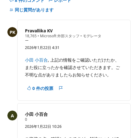
8 件のコメント
レポート
こ
の
同じ質問があります
question
の
コ
Pravallika KV
メ
評
18,765
•
Microsoft 外部スタッフ
•
モデレータ
価
ー
ン
の
2026年1月22日 4:31
ト
ポ
イ
を
ン
小田 小百合
, 上記の情報をご確認いただけたか、
非
ト
また役に立ったかを確認させていただきます。ご
表
示
不明な点がありましたらお知らせください。
に
す
0 件の投票
レ
る
ポ
ー
ト
小田 小百合
評
0
価
2026年1月22日 10:26
の
ポ
イ