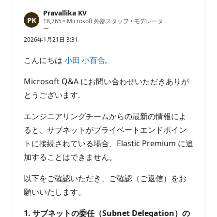
Pravallika KV
評
18,765
•
Microsoft 外部スタッフ
•
モデレータ
価
ー
の
2026年1月21日 3:31
ポ
イ
ン
こんにちは
小田 小百合
,
ト
Microsoft Q&A にお問い合わせいただきありが
とうございます.
エンジニアリングチームからの最新の情報によ
ると、サブネットがプライベートエンドポイン
トに接続されている場合、Elastic Premium に追
加することはできません。
以下をご確認いただき、ご確認（ご返信）をお
願いいたします。
1. サブネットの委任（Subnet Delegation）の