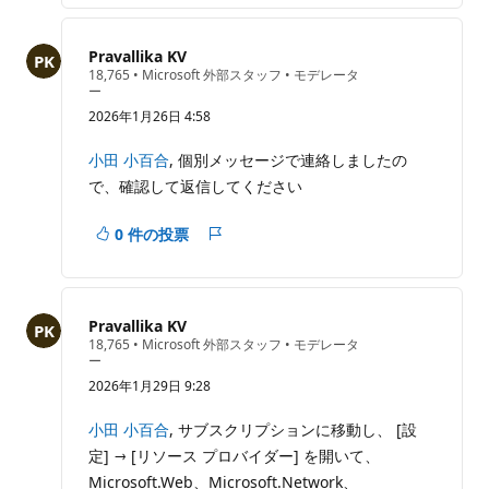
ー
ト
Pravallika KV
評
18,765
•
Microsoft 外部スタッフ
•
モデレータ
価
ー
の
2026年1月26日 4:58
ポ
イ
ン
小田 小百合
, 個別メッセージで連絡しましたの
ト
で、確認して返信してください
0 件の投票
レ
ポ
ー
ト
Pravallika KV
評
18,765
•
Microsoft 外部スタッフ
•
モデレータ
価
ー
の
2026年1月29日 9:28
ポ
イ
ン
小田 小百合
, サブスクリプションに移動し、 [設
ト
定] → [リソース プロバイダー] を開いて、
Microsoft.Web、Microsoft.Network、