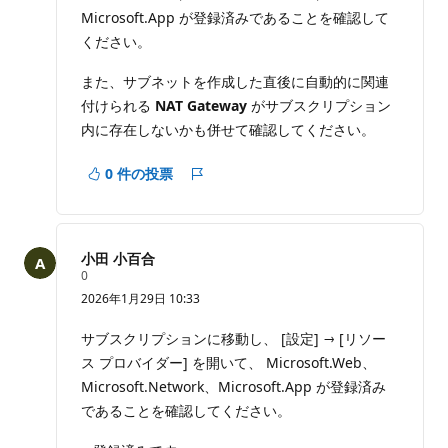
Microsoft.App が登録済みであることを確認して
ください。
また、サブネットを作成した直後に自動的に関連
付けられる
NAT Gateway
がサブスクリプション
内に存在しないかも併せて確認してください。
0 件の投票
レ
ポ
ー
ト
小田 小百合
評
0
価
2026年1月29日 10:33
の
ポ
イ
サブスクリプションに移動し、 [設定] → [リソー
ン
ス プロバイダー] を開いて、 Microsoft.Web、
ト
Microsoft.Network、Microsoft.App が登録済み
であることを確認してください。