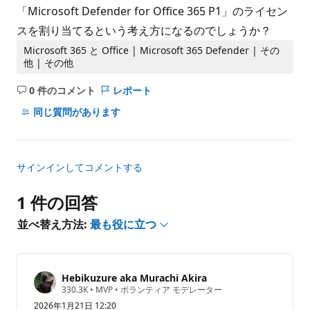
「Microsoft Defender for Office 365 P1」のライセン
スを割り当てるという考え方になるのでしょうか？
Microsoft 365 と Office | Microsoft 365 Defender | その
他 | その他
0 件のコメント
レポート
コ
メ
同じ質問があります
ン
ト
は
サインインしてコメントする
あ
り
1 件の回答
ま
せ
並べ替え方法:
最も役に立つ
ん
Hebikuzure aka Murachi Akira
評
330.3K
•
MVP
•
ボランティア モデレーター
価
2026年1月21日 12:20
の