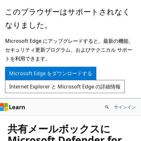
メ
このブラウザーはサポートされなく
イ
なりました。
ン
コ
Microsoft Edge にアップグレードすると、最新の機能、
ン
セキュリティ更新プログラム、およびテクニカル サポー
テ
トを利用できます。
ン
ツ
Microsoft Edge をダウンロードする
に
Internet Explorer と Microsoft Edge の詳細情報
ス
キ
ッ
Learn
サインイン
プ
共有メールボックスに
Microsoft Defender for