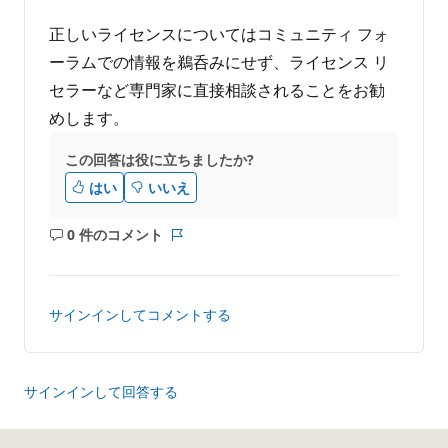
正しいライセンスについてはコミュニティ フォ
ーラムでの情報を鵜呑みにせず、ライセンス リ
セラーなど専門家に直接相談されることをお勧
めします。
この回答は役に立ちましたか?
はい
いいえ
0 件のコメント
コ
レ
メ
ポ
ン
ー
ト
ト
サインインしてコメントする
は
あ
り
ま
サインインして回答する
せ
ん