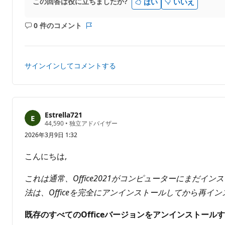
この回答は役に立ちましたか?
はい
いいえ
0 件のコメント
コ
レ
メ
ポ
ン
ー
ト
ト
サインインしてコメントする
は
あ
り
ま
せ
Estrella721
評
44,590
•
独立アドバイザー
ん
価
2026年3月9日 1:32
の
ポ
イ
こんにちは,
ン
ト
これは通常、Office2021がコンピューターにまだイ
法は、Officeを完全にアンインストールしてから再
既存のすべてのOfficeバージョンをアンインストール