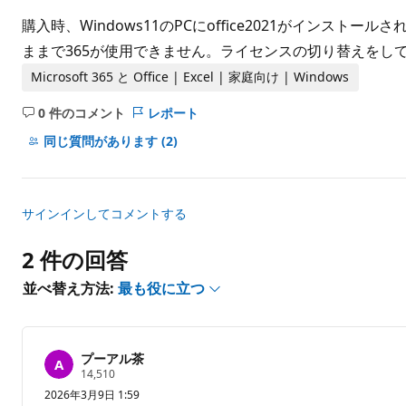
ト
購入時、Windows11のPCにoffice2021がインストー
ままで365が使用できません。ライセンスの切り替えをし
Microsoft 365 と Office | Excel | 家庭向け | Windows
0 件のコメント
レポート
コ
メ
同じ質問があります
(2)
ン
ト
は
サインインしてコメントする
あ
り
2 件の回答
ま
せ
並べ替え方法:
最も役に立つ
ん
プーアル茶
評
14,510
価
2026年3月9日 1:59
の