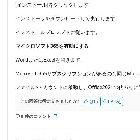
[インストール]をクリックします。
インストーラをダウンロードして実行します。
インストールプロンプトに従います。
マイクロソフト365を有効にする
WordまたはExcelを開きます。
Microsoft365サブスクリプションがあるのと同じMi
ファイル>アカウントに移動し、Office2021の代わりに
この回答は役に立ちましたか?
はい
いいえ
0 件のコメント
コ
レ
メ
ポ
ン
ー
ト
ト