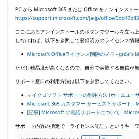
ポ
イ
PC から Microsoft 365 または Office をアンインス
ン
ト
https://support.microsoft.com/ja-jp/office/9dd49b8
ここにあるアンインストールのボタンでツールを立ち上げ
しなければ、以下を参照して登録済みのライセンス情報をす
Microsoft Officeライセンス削除のメモ - gn5r’s b
ただし難易度が高くなるので、自分で実施する自信が
サポート窓口の利用方法は以下を参照してください。
マイクロソフト サポートの利用方法 (ホームユーザ
Microsoft 365 カスタマー サービスとサポート - M
[記事] Microsoft の電話サポートについて - Micros
サポート内容の指定で「ライセンス認証」というキー