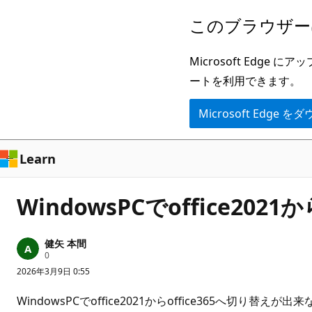
メ
このブラウザー
イ
ン
Microsoft Ed
コ
ートを利用できます。
ン
Microsoft Edge
テ
ン
ツ
Learn
に
ス
WindowsPCでoffice2021
キ
ッ
健矢 本間
プ
評
0
価
2026年3月9日 0:55
の
ポ
イ
WindowsPCでoffice2021からoffice365へ切り替えが出来ない
ン