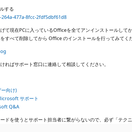
トールする
3-264a-477a-8fcc-2fdf5dbf61d8
て現在PCに入っているOfficeを全てアンインストールしてか
べて削除してから Office のインストールを行ってみてく
log
無ければサポート窓口に連絡して相談してください。
ー向け)
icrosoft サポート
oft Q&A
ワードを使うとサポート担当者に繋がらないので、必ず「テク