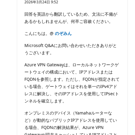
2026年3月24日 9:52
ポ
イ
ン
回答を英語から翻訳しているため、文法に不備が
ト
あるかもしれませんが、何卒ご容赦ください。
こんにちは。@
のぞみん
Microsoft Q&Aにお問い合わせいただきありがと
うございます。
Azure VPN Gatewayは、ローカルネットワークゲ
ートウェイの構成において、IPアドレスまたは
FQDNを参照します。ただし、FQDNが指定されて
いる場合、ゲートウェイはそれを単一のIPv4アド
レスに解決し、そのIPアドレスを使用してIPsecト
ンネルを確立します。
オンプレミスのデバイス（Yamahaルーターな
ど）が動的なパブリックIPアドレスを使用してい
る場合、FQDNの解決結果が、Azure VPN
Gatewayが現在キャッシュしているIPアドレスと