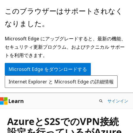
メ
このブラウザーはサポートされなく
イ
なりました。
ン
コ
Microsoft Edge にアップグレードすると、最新の機能、
ン
セキュリティ更新プログラム、およびテクニカル サポー
テ
トを利用できます。
ン
ツ
Microsoft Edge をダウンロードする
に
Internet Explorer と Microsoft Edge の詳細情報
ス
キ
ッ
Learn
サインイン
プ
AzureとS2SでのVPN接続
設定を行っているがAzure