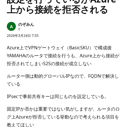
上から接続を拒否される
のぞみん
評
0
価
2026年3月24日 7:35
の
ポ
イ
Azure上でVPNゲートウェイ（BasicSKU）で構成後
ン
ト
YAMAHAのルータで接続を行うも、Azure上から接続が
拒否されてしまいS2Sの接続が成立しない
ルーター側は動的グローバルIPなので、FQDNで解決し
ている
IPsecで事前共有キーは同じものを設定している。
固定IPか否かは重要ではない気がしますが、ルータのロ
グ上Azureが拒否している挙動なので考えられる項目を
教えてほしい