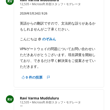
評
12,535
•
Microsoft 外部スタッフ
•
モデレータ
価
ー
の
2026年3月24日 9:26
ポ
イ
ン
英語からの翻訳ですので、文法的な誤りがあるか
ト
もしれませんがご了承ください。
こんにちは @
のぞみん
VPNゲートウェイの問題についてお問い合わせい
ただきありがとうございます。現在調査を開始し
ており、できるだけ早く解決策をご提案させてい
ただきます。
0 件の投票
レ
ポ
ー
ト
Ravi Varma Mudduluru
評
12,535
•
Microsoft 外部スタッフ
•
モデレータ
価
ー
の