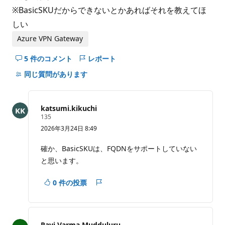
※BasicSKUだからできないとかあればそれを教えてほ
しい
Azure VPN Gateway
5 件のコメント
レポート
こ
の
同じ質問があります
question
の
コ
katsumi.kikuchi
メ
評
135
価
ン
2026年3月24日 8:49
の
ト
ポ
イ
を
確か、BasicSKUは、FQDNをサポートしていない
ン
非
と思います。
ト
表
示
0 件の投票
レ
に
ポ
す
ー
る
ト
Ravi Varma Mudduluru