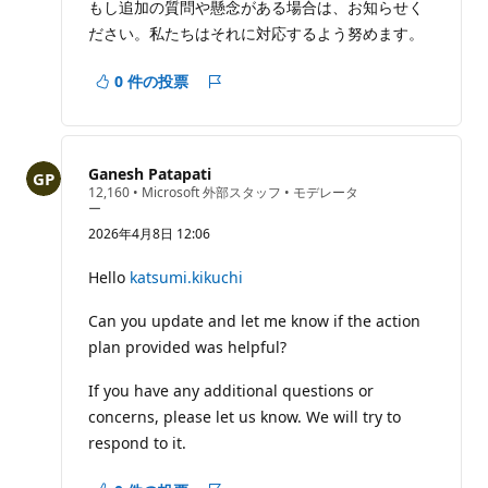
もし追加の質問や懸念がある場合は、お知らせく
ださい。私たちはそれに対応するよう努めます。
0 件の投票
レ
ポ
ー
ト
Ganesh Patapati
評
12,160
•
Microsoft 外部スタッフ
•
モデレータ
価
ー
の
2026年4月8日 12:06
ポ
イ
ン
Hello
katsumi.kikuchi
ト
Can you update and let me know if the action
plan provided was helpful?
If you have any additional questions or
concerns, please let us know. We will try to
respond to it.