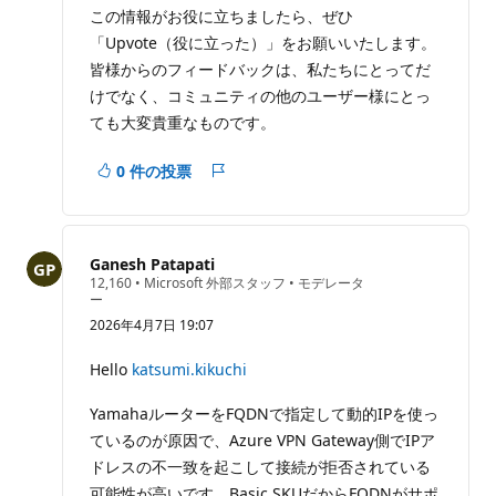
この情報がお役に立ちましたら、ぜひ
「Upvote（役に立った）」をお願いいたします。
皆様からのフィードバックは、私たちにとってだ
けでなく、コミュニティの他のユーザー様にとっ
ても大変貴重なものです。
0 件の投票
レ
ポ
ー
ト
Ganesh Patapati
評
12,160
•
Microsoft 外部スタッフ
•
モデレータ
価
ー
の
2026年4月7日 19:07
ポ
イ
ン
Hello
katsumi.kikuchi
ト
YamahaルーターをFQDNで指定して動的IPを使っ
ているのが原因で、Azure VPN Gateway側でIPア
ドレスの不一致を起こして接続が拒否されている
可能性が高いです。Basic SKUだからFQDNがサポ