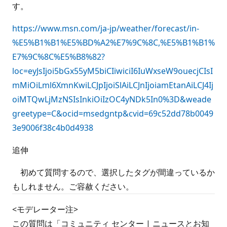
す。
https://www.msn.com/ja-jp/weather/forecast/in-
%E5%B1%B1%E5%BD%A2%E7%9C%8C,%E5%B1%B1%
E7%9C%8C%E5%B8%82?
loc=eyJsIjoi5bGx55yM5biCIiwiciI6IuWxseW9ouecjCIsI
mMiOiLml6XmnKwiLCJpIjoiSlAiLCJnIjoiamEtanAiLCJ4Ij
oiMTQwLjMzNSIsInkiOiIzOC4yNDk5In0%3D&weade
greetype=C&ocid=msedgntp&cvid=69c52dd78b0049
3e9006f38c4b0d4938
追伸
初めて質問するので、選択したタグが間違っているか
もしれません。ご容赦ください。
<モデレーター注>
この質問は「コミュニティ センター | ニュースとお知