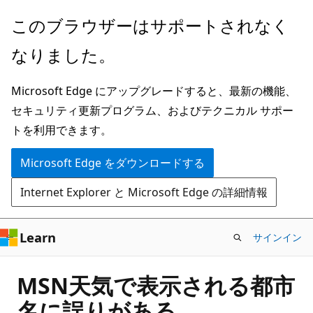
メ
このブラウザーはサポートされなく
イ
なりました。
ン
コ
Microsoft Edge にアップグレードすると、最新の機能、
ン
セキュリティ更新プログラム、およびテクニカル サポー
テ
トを利用できます。
ン
ツ
Microsoft Edge をダウンロードする
に
Internet Explorer と Microsoft Edge の詳細情報
ス
キ
ッ
Learn
サインイン
プ
MSN天気で表示される都市
名に誤りがある