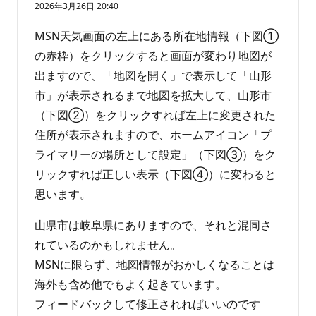
2026年3月26日 20:40
の
ポ
イ
MSN天気画面の左上にある所在地情報（下図①
ン
ト
の赤枠）をクリックすると画面が変わり地図が
出ますので、「地図を開く」で表示して「山形
市」が表示されるまで地図を拡大して、山形市
（下図②）をクリックすれば左上に変更された
住所が表示されますので、ホームアイコン「プ
ライマリーの場所として設定」（下図③）をク
リックすれば正しい表示（下図④）に変わると
思います。
山県市は岐阜県にありますので、それと混同さ
れているのかもしれません。
MSNに限らず、地図情報がおかしくなることは
海外も含め他でもよく起きています。
フィードバックして修正されればいいのです