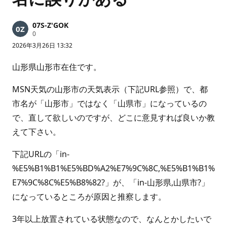
07S-Z'GOK
評
0
価
2026年3月26日 13:32
の
ポ
イ
山形県山形市在住です。
ン
ト
MSN天気の山形市の天気表示（下記URL参照）で、都
市名が「山形市」ではなく「山県市」になっているの
で、直して欲しいのですが、どこに意見すれば良いか教
えて下さい。
下記URLの「in-
%E5%B1%B1%E5%BD%A2%E7%9C%8C,%E5%B1%B1%
E7%9C%8C%E5%B8%82?」が、「in-山形県,山県市?」
になっているところが原因と推察します。
3年以上放置されている状態なので、なんとかしたいで