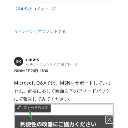
4 件のコメント
こ
レ
の
ポ
回
ー
答
ト
サインインしてコメントする
の
コ
メ
ン
ト
simo-k
評
90,465
•
ボランティア モデレーター
を
価
2026年3月26日 13:38
表
の
ポ
示
イ
Microsoft Q&Aでは、MSNをサポートしていま
す
ン
る
ト
せん。必要に応じて画面右下のフィードバック
にて報告してみてください。