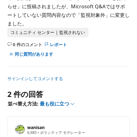
らせ」に投稿されましたが、Microsoft Q&Aではサポ
ートしていない質問内容なので「監視対象外」に変更し
ました。
コミュニティ センター | 監視されない
0 件のコメント
レポート
コ
メ
同じ質問があります
ン
ト
は
サインインしてコメントする
あ
り
2 件の回答
ま
せ
並べ替え方法:
最も役に立つ
ん
wanisan
評
6,985
•
ボランティア モデレーター
価