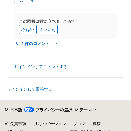
この回答は役に立ちましたか?
はい
いいえ
1 件のコメント
こ
レ
の
ポ
回
ー
答
ト
サインインしてコメントする
の
コ
メ
ン
サインインして回答する
ト
を
表
日本語
プライバシーの選択
テーマ
示
す
AI 免責事項
以前のバージョン
ブログ
投稿
る