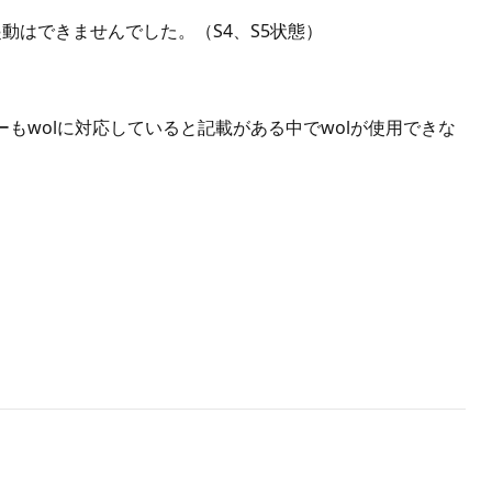
での起動はできませんでした。（S4、S5状態）
ダプターもwolに対応していると記載がある中でwolが使用できな