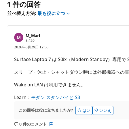
1 件の回答
ま
せ
並べ替え方法:
最も役に立つ
ん
M_Marl
評
8,420
価
2026年3月29日 12:56
の
ポ
イ
Surface Laptop 7 は S0ix（Modern Standby）
ン
ト
スリープ・休止・シャットダウン時には外部機器への
Wake on LAN は利用できません。
Learn：
モダン スタンバイと S3
この回答は役に立ちましたか?
はい
いいえ
0 件のコメント
コ
レ