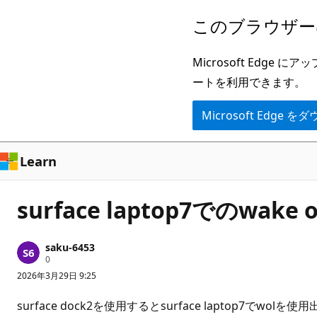
メ
このブラウザー
イ
ン
Microsoft Ed
コ
ートを利用できます。
ン
Microsoft Edge
テ
ン
ツ
Learn
に
ス
surface laptop7でのwake o
キ
ッ
saku-6453
プ
評
0
価
2026年3月29日 9:25
の
ポ
イ
surface dock2を使用するとsurface laptop7でwolを
ン