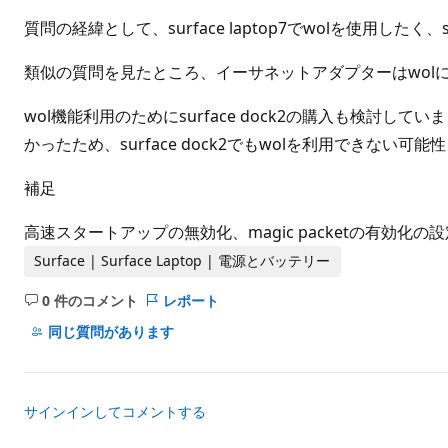
ト
質問の経緯として、surface laptop7でwolを使用し
類似の質問を見たところ、イーサネットアダプターはwol
wol機能利用のためにsurface dock2の購入も検討して
かったため、surface dock2でもwolを利用できない可
補足
高速スタートアップの無効化、magic packetの有効化
Surface | Surface Laptop | 電源とバッテリー
0 件のコメント
レポート
コ
メ
同じ質問があります
ン
ト
は
サインインしてコメントする
あ
り