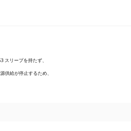
専用で S3 スリープを持たず、
電源供給が停止するため、