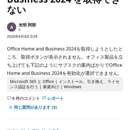
ない
光明 阿部
評
0
価
2026年4月4日 0:58
の
ポ
イ
Office Home and Business 2024を取得しようとしたと
ン
ト
ころ、取得ボタンが表示されません。オフィス製品を立
ち上げても下記のようにサブスクの案内ばかりでOffice
Home and Business 2024を有効化が選択できません。
Microsoft 365 と Office | インストール、引き換え、ライセ
ンス認証を行う | 家庭向け | Windows
0 件のコメント
レポート
コ
メ
同じ質問があります
(3)
ン
ト
は