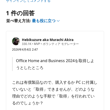
サインインしてコメントする
あ
り
1 件の回答
ま
せ
並べ替え方法:
最も役に立つ
ん
Hebikuzure aka Murachi Akira
評
330.1K
•
MVP
•
ボランティア モデレーター
価
2026年4月4日 2:47
の
ポ
イ
Office Home and Business 2024を取得しよ
ン
ト
うとしたところ
これは有償製品なので、購入するか PC に付属し
ていないと「取得」できませんが、どのような
理由でどのような手順で「取得」を行われてい
るのでしょうか？