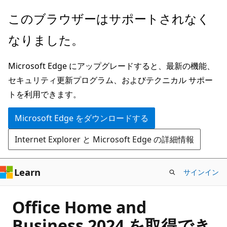
メ
このブラウザーはサポートされなく
イ
なりました。
ン
コ
Microsoft Edge にアップグレードすると、最新の機能、
ン
セキュリティ更新プログラム、およびテクニカル サポー
テ
トを利用できます。
ン
ツ
Microsoft Edge をダウンロードする
に
Internet Explorer と Microsoft Edge の詳細情報
ス
キ
ッ
Learn
サインイン
プ
Office Home and
Business 2024 を取得でき