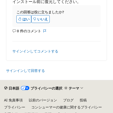
ト
インストール前に復元してください。
この回答は役に立ちましたか?
はい
いいえ
0 件のコメント
コ
レ
メ
ポ
ン
ー
ト
ト
サインインしてコメントする
は
あ
り
ま
サインインして回答する
せ
ん
日本語
プライバシーの選択
テーマ
AI 免責事項
以前のバージョン
ブログ
投稿
プライバシー
コンシューマーの健康に関するプライバシー