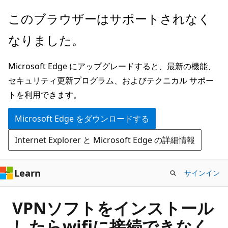
メ
このブラウザーはサポートされなく
イ
なりました。
ン
コ
Microsoft Edge にアップグレードすると、最新の機能、
ン
セキュリティ更新プログラム、およびテクニカル サポー
テ
トを利用できます。
ン
ツ
Microsoft Edge をダウンロードする
に
Internet Explorer と Microsoft Edge の詳細情報
ス
キ
ッ
Learn
サインイン
プ
VPNソフトをインストール
したらwifiに接続できなく