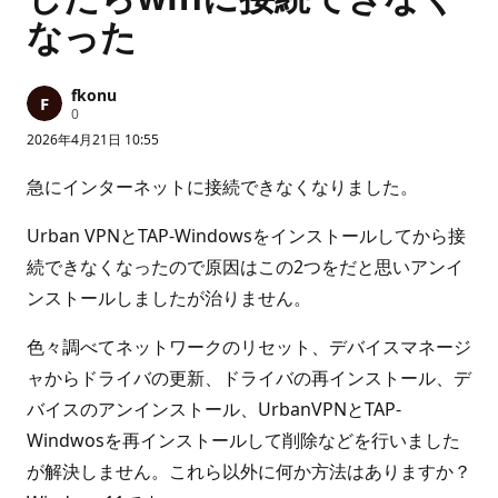
なった
fkonu
評
0
価
2026年4月21日 10:55
の
ポ
イ
急にインターネットに接続できなくなりました。
ン
ト
Urban VPNとTAP-Windowsをインストールしてから接
続できなくなったので原因はこの2つをだと思いアンイ
ンストールしましたが治りません。
色々調べてネットワークのリセット、デバイスマネージ
ャからドライバの更新、ドライバの再インストール、デ
バイスのアンインストール、UrbanVPNとTAP-
Windwosを再インストールして削除などを行いました
が解決しません。これら以外に何か方法はありますか？