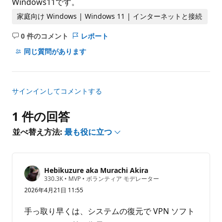
Windows11です。
家庭向け Windows | Windows 11 | インターネットと接続
0 件のコメント
レポート
コ
メ
同じ質問があります
ン
ト
は
サインインしてコメントする
あ
り
1 件の回答
ま
せ
並べ替え方法:
最も役に立つ
ん
Hebikuzure aka Murachi Akira
評
330.3K
•
MVP
•
ボランティア モデレーター
価
2026年4月21日 11:55
の
ポ
イ
手っ取り早くは、システムの復元で VPN ソフト
ン