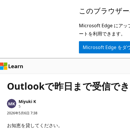
メ
このブラウザー
イ
ン
Microsoft Ed
コ
ートを利用できます。
ン
Microsoft Edge
テ
ン
ツ
Learn
に
ス
Outlookで昨日まで受信
キ
ッ
Miyuki K
プ
評
5
価
2026年5月6日 7:38
の
ポ
イ
お知恵を貸してください。
ン