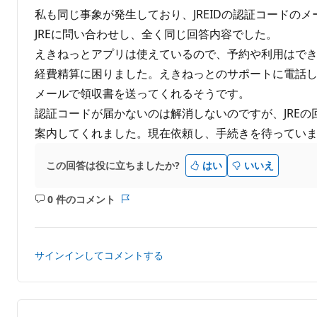
示
イ
私も同じ事象が発生しており、JREIDの認証コードの
す
ン
る
ト
JREに問い合わせし、全く同じ回答内容でした。
えきねっとアプリは使えているので、予約や利用はで
経費精算に困りました。えきねっとのサポートに電話
メールで領収書を送ってくれるそうです。
認証コードが届かないのは解消しないのですが、JRE
案内してくれました。現在依頼し、手続きを待ってい
この回答は役に立ちましたか?
はい
いいえ
0 件のコメント
コ
レ
メ
ポ
ン
ー
ト
ト
サインインしてコメントする
は
あ
り
ま