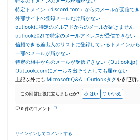
特定のドメインのメールが届かない
特定ドメイン（discord.com）からのメールが受信
外部サイトの登録メールだけ届かない
outlookに特定のメルアドからのメールが届きません
outlook2021で特定のメールアドレスが受信できない
信頼できる差出人のリストに登録しているドメインか
一部のメールが届かない
特定の相手からのメールが受信できない（Outlook.jp
OutLook.comにメールを出そうとしても届かない
上記以外にも
Microsoft Q&A：Outlookタグ
を参照頂
この回答は役に立ちましたか?
はい
いいえ
0 件のコメント
コ
レ
メ
ポ
ン
ー
ト
ト
サインインしてコメントする
は