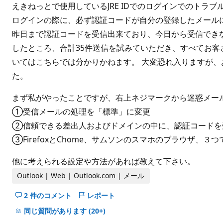
ト
えきねっとで使用しているJRE IDでのログインでのトラブ
ログインの際に、必ず認証コードが自分の登録したメール
昨日まで認証コードを受信出来ており、今日から受信できな
したところ、合計35件送信を試みていただき、すべてお客
いてはこちらでは分かりかねます。 大変恐れ入りますが
た。
まず私がやったことですが、右上ネジマークから迷惑メー
①受信メールの処理を「標準」に変更
②信頼できる差出人およびドメインの中に、認証コードを
③FirefoxとChome、サムソンのスマホのブラウザ、３
他に考えられる設定や方法があれば教えて下さい。
Outlook | Web | Outlook.com | メール
2 件のコメント
レポート
こ
の
同じ質問があります
(20+)
question