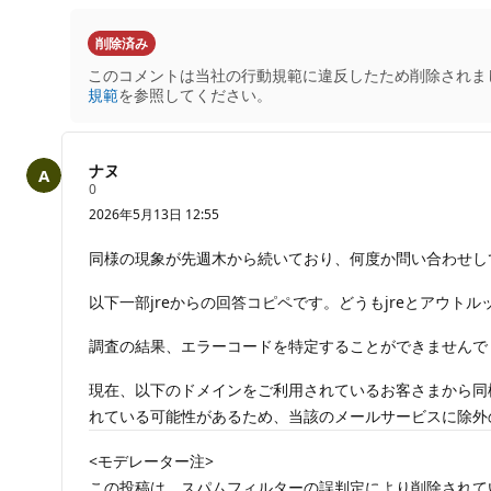
の
コ
削除済み
メ
このコメントは当社の行動規範に違反したため削除されま
ン
規範
を参照してください。
ト
を
非
ナヌ
表
評
0
示
価
2026年5月13日 12:55
の
に
ポ
す
イ
同様の現象が先週木から続いており、何度か問い合わせし
ン
る
ト
以下一部jreからの回答コピペです。どうもjreとアウト
調査の結果、エラーコードを特定することができませんで
現在、以下のドメインをご利用されているお客さまから同様
れている可能性があるため、当該のメールサービスに除外の手続きを進める
<モデレーター注>
この投稿は、スパムフィルターの誤判定により削除されて