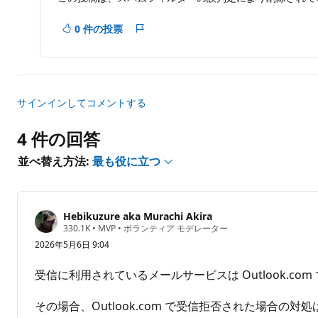
0 件の投票
レ
ポ
ー
ト
サインインしてコメントする
4 件の回答
並べ替え方法:
最も役に立つ
Hebikuzure aka Murachi Akira
評
330.1K
•
MVP
•
ボランティア モデレーター
価
2026年5月6日 9:04
の
ポ
イ
受信に利用されているメールサービスは Outlook.com
ン
ト
その場合、Outlook.com で受信拒否された場