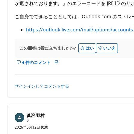
が返されております。」のエラーコードを JRE ID の
ご自身でできることとしては、Outlook.com の
https://outlook.live.com/mail/options/account
この回答は役に立ちましたか?
はい
いいえ
4 件のコメント
こ
レ
の
ポ
回
ー
答
ト
サインインしてコメントする
の
コ
メ
ン
ト
眞澄 野村
評
0
を
価
2026年5月12日 9:30
表
の
ポ