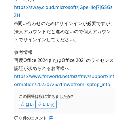
https://sway.cloud.microsoft/jGpeHioJ7jGSGz
ZH
※問い合わせのためにサインインが必要ですが、
法人アカウントだと進めないので個人アカウン
トでサインインしてください。
参考情報
再度Office 2024またはOffice 2021のライセンス
認証が求められるお客様へ
https://www.fmworld.net/biz/fmv/support/inf
ormation/20230725/?fmwbfrom=sptop_info
この回答は役に立ちましたか?
はい
いいえ
0 件のコメント
コ
レ
メ
ポ