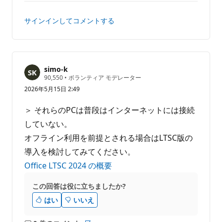
ン
ー
ト
ト
サインインしてコメントする
は
あ
り
ま
せ
simo-k
評
90,550
•
ボランティア モデレーター
ん
価
2026年5月15日 2:49
の
ポ
イ
＞ それらのPCは普段はインターネットには接続
ン
ト
していない。
オフライン利用を前提とされる場合はLTSC版の
導入を検討してみてください。
Office LTSC 2024 の概要
この回答は役に立ちましたか?
はい
いいえ