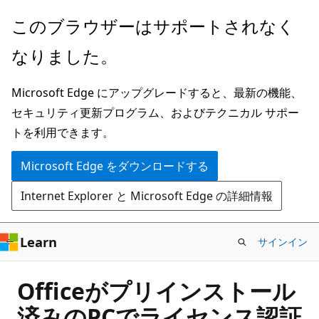
メ
このブラウザーはサポートされなく
イ
なりました。
ン
コ
Microsoft Edge にアップグレードすると、最新の機能、
ン
セキュリティ更新プログラム、およびテクニカル サポー
テ
トを利用できます。
ン
ツ
Microsoft Edge をダウンロードする
に
Internet Explorer と Microsoft Edge の詳細情報
ス
キ
ッ
Learn
サインイン
プ
Officeがプリインストール
済みのPCでライセンス認証