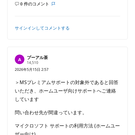
0 件のコメント
コ
レ
メ
ポ
ン
ー
ト
ト
サインインしてコメントする
は
あ
り
ま
せ
プーアル茶
評
14,510
ん
価
2026年5月15日 2:57
の
ポ
イ
＞MSプレミアムサポートの対象外であると回答
ン
ト
いただき、ホームユーザ向けサポートへご連絡
しています
問い合わせ先が間違っています。
マイクロソフト サポートの利用方法 (ホームユー
ザー向け)