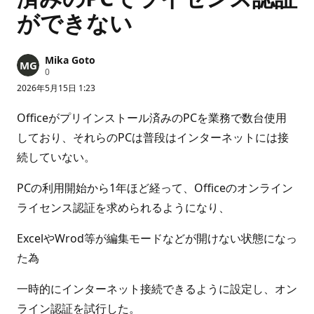
ができない
Mika Goto
評
0
価
2026年5月15日 1:23
の
ポ
イ
Officeがプリインストール済みのPCを業務で数台使用
ン
ト
しており、それらのPCは普段はインターネットには接
続していない。
PCの利用開始から1年ほど経って、Officeのオンライン
ライセンス認証を求められるようになり、
ExcelやWrod等が編集モードなどが開けない状態になっ
た為
一時的にインターネット接続できるように設定し、オン
ライン認証を試行した。