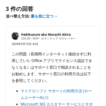
り
3 件の回答
ま
せ
並べ替え方法:
最も役に立つ
ん
Hebikuzure aka Murachi Akira
評
330.3K
•
MVP
•
ボランティア モデレーター
価
2026年5月15日 4:25
の
ポ
イ
この問題（長期間インターネット接続せずに利
ン
ト
用していた Office アプリでライセンス認証でき
なくなる）はサポート窓口で相談されることを
お勧めします。サポート窓口の利用方法は以下
を参照してください。
マイクロソフト サポートの利用方法 (ホー
ムユーザー向け)
Microsoft 365 カスタマー サービスとサポ