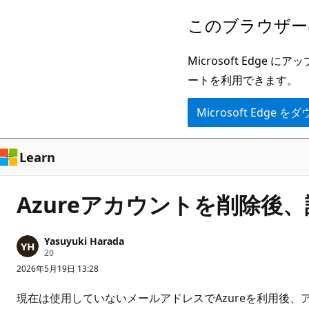
メ
このブラウザー
イ
ン
Microsoft Ed
コ
ートを利用できます。
ン
Microsoft Edge
テ
ン
ツ
Learn
に
ス
Azureアカウントを削除後
キ
ッ
Yasuyuki Harada
プ
評
20
価
2026年5月19日 13:28
の
ポ
イ
現在は使用していないメールアドレスでAzureを利用後
ン