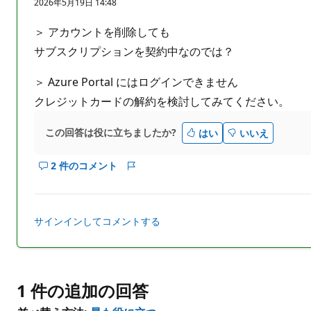
2026年5月19日 14:48
の
ポ
イ
＞ アカウントを削除しても
ン
ト
サブスクリプションを契約中なのでは？
＞ Azure Portal にはログインできません
クレジットカードの解約を検討してみてください。
この回答は役に立ちましたか?
はい
いいえ
2 件のコメント
こ
レ
の
ポ
回
ー
答
ト
サインインしてコメントする
の
コ
メ
ン
1 件の追加の回答
ト
を