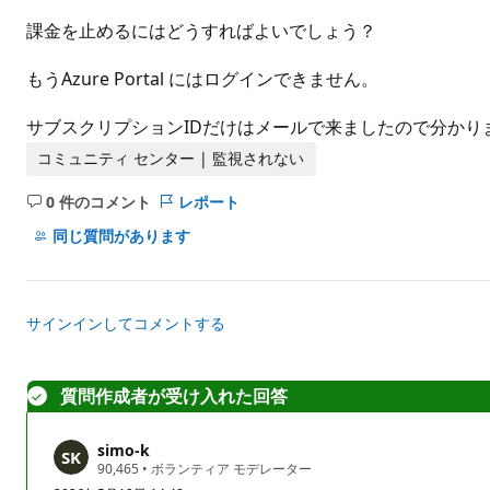
ト
課金を止めるにはどうすればよいでしょう？
もうAzure Portal にはログインできません。
サブスクリプションIDだけはメールで来ましたので分かり
コミュニティ センター | 監視されない
0 件のコメント
レポート
コ
メ
同じ質問があります
ン
ト
は
サインインしてコメントする
あ
り
ま
質問作成者が受け入れた回答
せ
ん
simo-k
評
90,465
•
ボランティア モデレーター
価