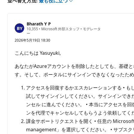
並べ替え方法:
最も役に立つ
表
示
す
る
Bharath Y P
評
10,355
•
Microsoft 外部スタッフ
•
モデレータ
価
ー
の
2026年5月19日 18:30
ポ
イ
ン
こんにちは Yasuyuki,
ト
あなたがAzureアカウントを削除したとしても、基
す。そして、ポータルにサインインできなくなったた
アクセスを回復するかエスカレーションする • もしまだ
試してサインインしてください。サインインできたら、Cost
ンセル に進んでください。 • 本当にアクセスを
ンを代理でキャンセルしてもらうよう依頼してく
課金サポートリクエストを開く • 任意の Microsoft アカウン
management」を選択してください。 • 