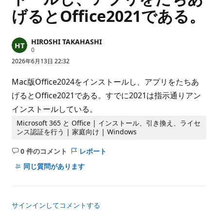
げるとOffice2021である。
HIROSHI TAKAHASHI
評
0
価
2026年6月13日 22:32
の
ポ
イ
Mac版Office2024をインストールし、アプリをたちあ
ン
ト
げるとOffice2021である。すでに2021は指示通りアン
インストールしている。
Microsoft 365 と Office | インストール、引き換え、ライセ
ンス認証を行う | 家庭向け | Windows
0 件のコメント
レポート
コ
メ
同じ質問があります
ン
ト
は
サインインしてコメントする
あ
り