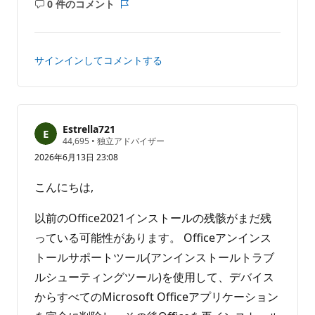
0 件のコメント
コ
レ
メ
ポ
ン
ー
ト
ト
サインインしてコメントする
は
あ
り
ま
せ
Estrella721
評
44,695
•
独立アドバイザー
ん
価
2026年6月13日 23:08
の
ポ
イ
こんにちは,
ン
ト
以前のOffice2021インストールの残骸がまだ残
っている可能性があります。 Officeアンインス
トールサポートツール(アンインストールトラブ
ルシューティングツール)を使用して、デバイス
からすべてのMicrosoft Officeアプリケーション