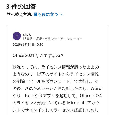
3 件の回答
ま
せ
並べ替え方法:
最も役に立つ
ん
click
評
65,845
•
MVP
•
ボランティア モデレーター
価
2026年6月14日 10:10
の
ポ
イ
Office 2021 なんですよね？
ン
ト
状況としては、ライセンス情報が残ったままの
ようなので、以下のサイトからライセンス情報
の削除ーツールをダウンロードして実行し、そ
の後、念のためいったん再起動したのち、Word
なり、Excelなりアプリを起動して、Office 2024
のライセンスが紐づいている Microsoft アカウ
ントでサインインしてライセンス認証しなおし