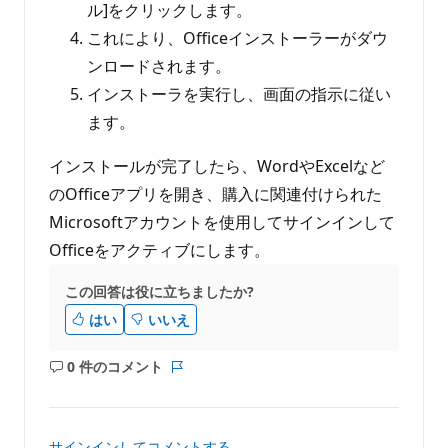
ル]をクリックします。
これにより、Officeインストーラーがダウ
ンロードされます。
インストーラを実行し、画面の指示に従い
ます。
インストールが完了したら、WordやExcelなど
のOfficeアプリを開き、購入に関連付けられた
Microsoftアカウントを使用してサインインして
Officeをアクティブにします。
この回答は役に立ちましたか?
はい
いいえ
0 件のコメント
コ
レ
メ
ポ
ン
ー
ト
ト
サインインしてコメントする