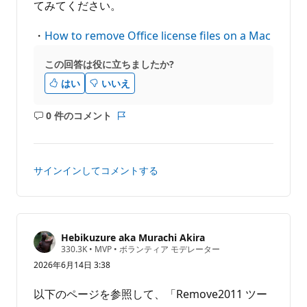
てみてください。
・
How to remove Office license files on a Mac
この回答は役に立ちましたか?
はい
いいえ
0 件のコメント
コ
レ
メ
ポ
ン
ー
ト
ト
サインインしてコメントする
は
あ
り
ま
せ
Hebikuzure aka Murachi Akira
評
330.3K
•
MVP
•
ボランティア モデレーター
ん
価
2026年6月14日 3:38
の
ポ
イ
以下のページを参照して、「Remove2011 ツー
ン