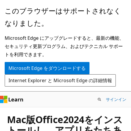
メ
このブラウザーはサポートされなく
イ
なりました。
ン
コ
Microsoft Edge にアップグレードすると、最新の機能、
ン
セキュリティ更新プログラム、およびテクニカル サポー
テ
トを利用できます。
ン
ツ
Microsoft Edge をダウンロードする
に
Internet Explorer と Microsoft Edge の詳細情報
ス
キ
ッ
Learn
サインイン
プ
Mac版Office2024をインス
トールし、アプリをたちあ