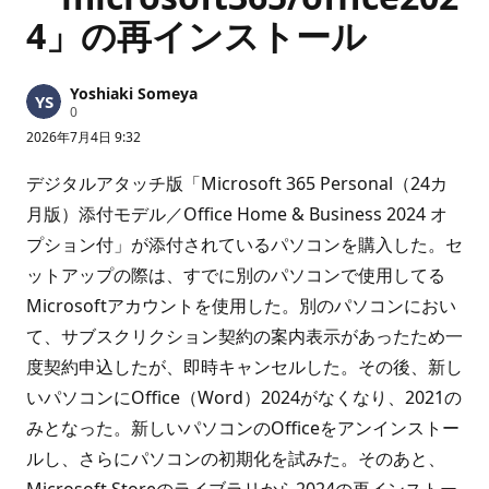
4」の再インストール
Yoshiaki Someya
評
0
価
2026年7月4日 9:32
の
ポ
イ
デジタルアタッチ版「Microsoft 365 Personal（24カ
ン
ト
月版）添付モデル／Office Home & Business 2024 オ
プション付」が添付されているパソコンを購入した。セ
ットアップの際は、すでに別のパソコンで使用してる
Microsoftアカウントを使用した。別のパソコンにおい
て、サブスクリクション契約の案内表示があったため一
度契約申込したが、即時キャンセルした。その後、新し
いパソコンにOffice（Word）2024がなくなり、2021の
みとなった。新しいパソコンのOfficeをアンインストー
ルし、さらにパソコンの初期化を試みた。そのあと、