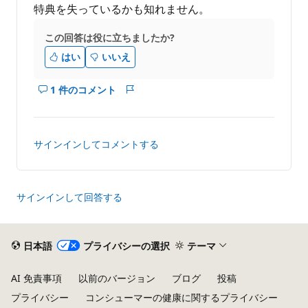
特典を失っているかも知れません。
この回答は役に立ちましたか?
はい
いいえ
1 件のコメント
こ
レ
の
ポ
回
ー
答
ト
サインインしてコメントする
の
コ
メ
ン
サインインして回答する
ト
を
表
日本語
プライバシーの選択
テーマ
示
す
AI 免責事項
以前のバージョン
ブログ
投稿
る
プライバシー
コンシューマーの健康に関するプライバシー