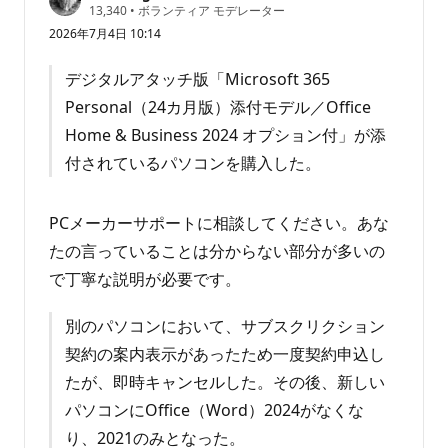
評
13,340
•
ボランティア モデレーター
価
2026年7月4日 10:14
の
ポ
イ
デジタルアタッチ版「Microsoft 365
ン
ト
Personal（24カ月版）添付モデル／Office
Home & Business 2024 オプション付」が添
付されているパソコンを購入した。
PCメーカーサポートに相談してください。あな
たの言っていることは分からない部分が多いの
で丁寧な説明が必要です。
別のパソコンにおいて、サブスクリクション
契約の案内表示があったため一度契約申込し
たが、即時キャンセルした。その後、新しい
パソコンにOffice（Word）2024がなくな
り、2021のみとなった。