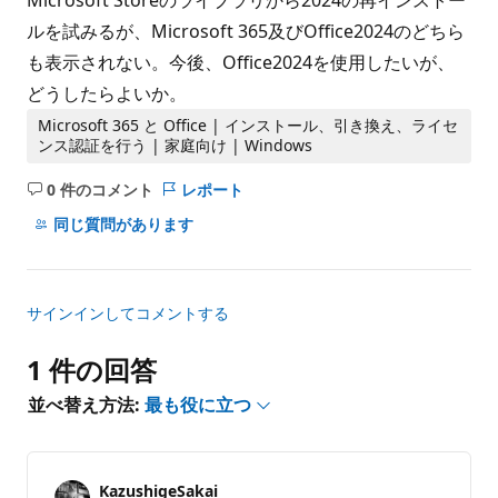
Microsoft Storeのライブラリから2024の再インストー
ルを試みるが、Microsoft 365及びOffice2024のどちら
も表示されない。今後、Office2024を使用したいが、
どうしたらよいか。
Microsoft 365 と Office | インストール、引き換え、ライセ
ンス認証を行う | 家庭向け | Windows
0 件のコメント
レポート
コ
メ
同じ質問があります
ン
ト
は
サインインしてコメントする
あ
り
1 件の回答
ま
せ
並べ替え方法:
最も役に立つ
ん
KazushigeSakai