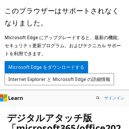
メ
このブラウザーはサポートされなく
イ
なりました。
ン
コ
Microsoft Edge にアップグレードすると、最新の機能、
ン
セキュリティ更新プログラム、およびテクニカル サポー
テ
トを利用できます。
ン
ツ
Microsoft Edge をダウンロードする
に
Internet Explorer と Microsoft Edge の詳細情報
ス
キ
ッ
Learn
サインイン
プ
デジタルアタッチ版
「microsoft365/office202