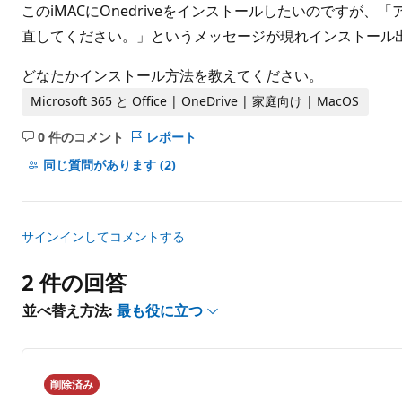
ト
このiMACにOnedriveをインストールしたいのです
直してください。」というメッセージが現れインストール
どなたかインストール方法を教えてください。
Microsoft 365 と Office | OneDrive | 家庭向け | MacOS
0 件のコメント
レポート
コ
メ
同じ質問があります
(2)
ン
ト
は
サインインしてコメントする
あ
り
2 件の回答
ま
せ
並べ替え方法:
最も役に立つ
ん
削除済み