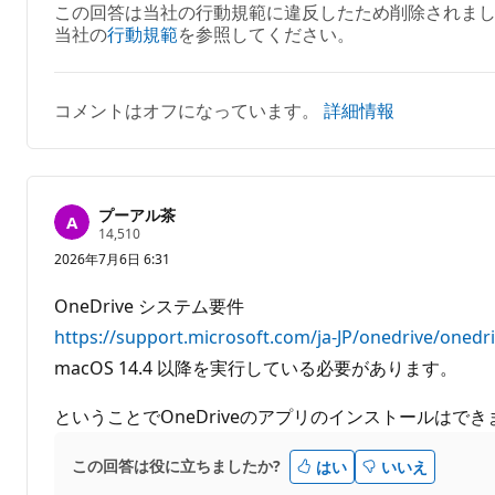
この回答は当社の行動規範に違反したため削除されまし
当社の
行動規範
を参照してください。
コメントはオフになっています。
詳細情報
プーアル茶
評
14,510
価
2026年7月6日 6:31
の
ポ
イ
OneDrive システム要件
ン
ト
https://support.microsoft.com/ja-JP/onedrive/oned
macOS 14.4 以降を実行している必要があります。
ということでOneDriveのアプリのインストールはでき
この回答は役に立ちましたか?
はい
いいえ