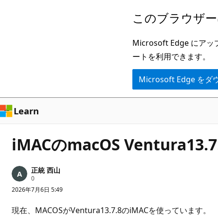
メ
このブラウザー
イ
ン
Microsoft Ed
コ
ートを利用できます。
ン
Microsoft Edge
テ
ン
ツ
Learn
に
ス
iMACのmacOS Ventur
キ
ッ
正統 西山
プ
評
0
価
2026年7月6日 5:49
の
ポ
イ
現在、MACOSがVentura13.7.8のiMACを使っています。
ン