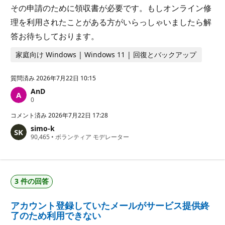
その申請のために領収書が必要です。もしオンライン修
理を利用されたことがある方がいらっしゃいましたら解
答お待ちしております。
家庭向け Windows | Windows 11 | 回復とバックアップ
質問済み
2026年7月22日 10:15
AnD
評
0
価
の
コメント済み
2026年7月22日 17:28
ポ
simo-k
イ
評
90,465
ン
•
ボランティア モデレーター
価
ト
の
ポ
イ
ン
3 件の回答
ト
アカウント登録していたメールがサービス提供終
了のため利用できない