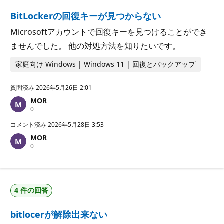
BitLockerの回復キーが見つからない
Microsoftアカウントで回復キーを見つけることができ
ませんでした。 他の対処方法を知りたいです。
家庭向け Windows | Windows 11 | 回復とバックアップ
質問済み
2026年5月26日 2:01
MOR
評
0
価
の
コメント済み
2026年5月28日 3:53
ポ
MOR
イ
評
0
ン
価
ト
の
ポ
イ
ン
4 件の回答
ト
bitlocerが解除出来ない