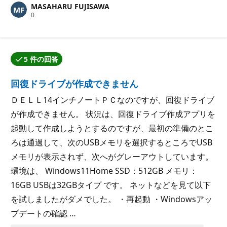
MASAHARU FUJISAWA
イ
評
0
ン
価
ト
の
ポ
イ
ン
5 件の回答
ト
回答の 1 つが質問作成者によって承認されました。
回復ドライブが作成できません
ＤＥＬＬ14インチノートＰＣなのですが、回復ドライブ
が作成できません。 状況は、回復ドライブ作成アプリを
起動して作成しようとするのですが、最初の準備のとこ
ろは通過して、次のUSBメモリを選択するところでUSB
メモリが表示されず、次へがグレーアウトしています。
環境は、 Windows11Home SSD：512GB メモリ：
16GB USBは32GBタイプ です。 ネットなどを見て以下
を試しましたがダメでした。 ・再起動 ・Windowsアッ
プデートの確認 …