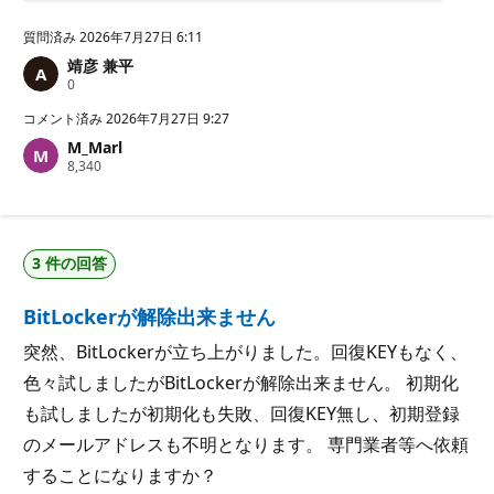
質問済み
2026年7月27日 6:11
靖彦 兼平
評
0
価
の
コメント済み
2026年7月27日 9:27
ポ
M_Marl
イ
評
8,340
ン
価
ト
の
ポ
イ
ン
3 件の回答
ト
BitLockerが解除出来ません
突然、BitLockerが立ち上がりました。回復KEYもなく、
色々試しましたがBitLockerが解除出来ません。 初期化
も試しましたが初期化も失敗、回復KEY無し、初期登録
のメールアドレスも不明となります。 専門業者等へ依頼
することになりますか？