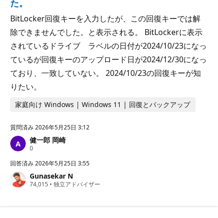
た。
BitLocker回復キーを入力したが、この回復キーでは解
除できませんでした。と表示される。 BitLockerに表示
されているドライブ ラベルの日付が2024/10/23になっ
ているが回復キーのアップロード日が2024/12/30になっ
ており、一致していない。 2024/10/23の回復キーが知
りたい。
家庭向け Windows | Windows 11 | 回復とバックアップ
質問済み
2026年5月25日 3:12
健一郎 岡崎
評
0
価
の
回答済み
2026年5月25日 3:55
ポ
Gunasekar N
イ
評
74,015
ン
•
独立アドバイザー
価
ト
の
ポ
イ