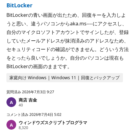
BitLocker
BitLockerの青い画面が出たため、回復キーを入力しよ
うと思い、違うパソコンからaka.ms----にアクセスし、
自分のマイクロソフトアカウントでサインしたが、登録
していたメールアドレスが抹消済みのアドレスなため、
セキュリティコードの確認ができません。どういう方法
をとったら良いでしょうか。自分のパソコンは現在も
BitLockerの画面のままです。
家庭向け Windows | Windows 11 | 回復とバックアップ
質問済み
2026年7月3日 9:27
商店 吉金
評
40
価
の
コメント済み
2026年7月4日 5:02
ポ
ウィンドウズスクリプトプログラマ
イ
評
8,320
ン
価
ト
の