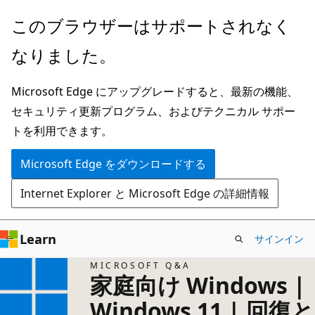
メ
このブラウザーはサポートされなく
イ
なりました。
ン
コ
Microsoft Edge にアップグレードすると、最新の機能、
ン
セキュリティ更新プログラム、およびテクニカル サポー
テ
トを利用できます。
ン
ツ
Microsoft Edge をダウンロードする
に
Internet Explorer と Microsoft Edge の詳細情報
ス
キ
ッ
Learn
サインイン
プ
MICROSOFT Q&A
家庭向け Windows |
Windows 11 | 回復と