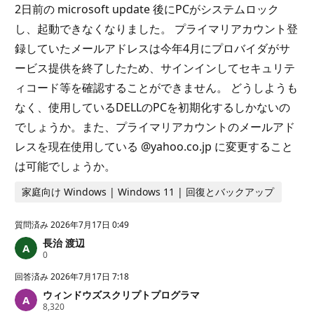
2日前の microsoft update 後にPCがシステムロック
し、起動できなくなりました。 プライマリアカウント登
録していたメールアドレスは今年4月にプロバイダがサ
ービス提供を終了したため、サインインしてセキュリテ
ィコード等を確認することができません。 どうしようも
なく、使用しているDELLのPCを初期化するしかないの
でしょうか。また、プライマリアカウントのメールアド
レスを現在使用している @yahoo.co.jp に変更すること
は可能でしょうか。
家庭向け Windows | Windows 11 | 回復とバックアップ
質問済み
2026年7月17日 0:49
長治 渡辺
評
0
価
の
回答済み
2026年7月17日 7:18
ポ
ウィンドウズスクリプトプログラマ
イ
評
8,320
ン