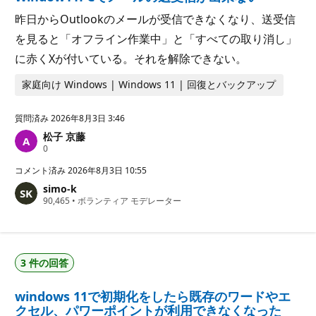
昨日からOutlookのメールが受信できなくなり、送受信
を見ると「オフライン作業中」と「すべての取り消し」
に赤くXが付いている。それを解除できない。
家庭向け Windows | Windows 11 | 回復とバックアップ
質問済み
2026年8月3日 3:46
松子 京藤
評
0
価
の
コメント済み
2026年8月3日 10:55
ポ
simo-k
イ
評
90,465
ン
•
ボランティア モデレーター
価
ト
の
ポ
イ
ン
3 件の回答
ト
windows 11で初期化をしたら既存のワードやエ
クセル、パワーポイントが利用できなくなった