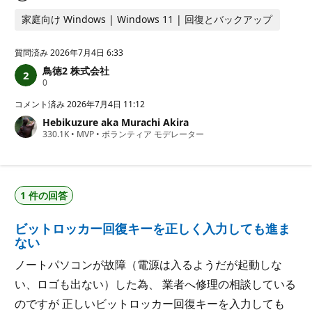
家庭向け Windows | Windows 11 | 回復とバックアップ
質問済み
2026年7月4日 6:33
鳥徳2 株式会社
評
0
価
の
コメント済み
2026年7月4日 11:12
ポ
Hebikuzure aka Murachi Akira
イ
評
330.1K
ン
•
MVP
•
ボランティア モデレーター
価
ト
の
ポ
イ
ン
1 件の回答
ト
ビットロッカー回復キーを正しく入力しても進ま
ない
ノートパソコンが故障（電源は入るようだが起動しな
い、ロゴも出ない）した為、 業者へ修理の相談している
のですが 正しいビットロッカー回復キーを入力しても