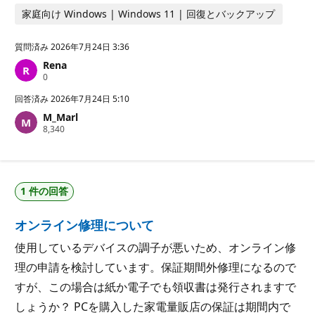
家庭向け Windows | Windows 11 | 回復とバックアップ
質問済み
2026年7月24日 3:36
Rena
評
0
価
の
回答済み
2026年7月24日 5:10
ポ
M_Marl
イ
評
8,340
ン
価
ト
の
ポ
イ
ン
1 件の回答
ト
オンライン修理について
使用しているデバイスの調子が悪いため、オンライン修
理の申請を検討しています。保証期間外修理になるので
すが、この場合は紙か電子でも領収書は発行されますで
しょうか？ PCを購入した家電量販店の保証は期間内で