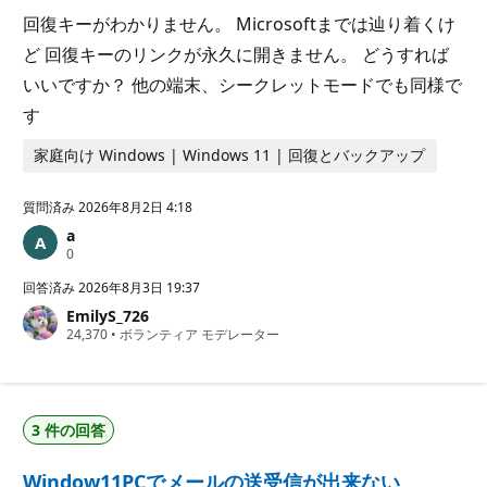
回復キーがわかりません。 Microsoftまでは辿り着くけ
ど 回復キーのリンクが永久に開きません。 どうすれば
いいですか？ 他の端末、シークレットモードでも同様で
す
家庭向け Windows | Windows 11 | 回復とバックアップ
質問済み
2026年8月2日 4:18
a
評
0
価
の
回答済み
2026年8月3日 19:37
ポ
EmilyS_726
イ
評
24,370
ン
•
ボランティア モデレーター
価
ト
の
ポ
イ
ン
3 件の回答
ト
Window11PCでメールの送受信が出来ない