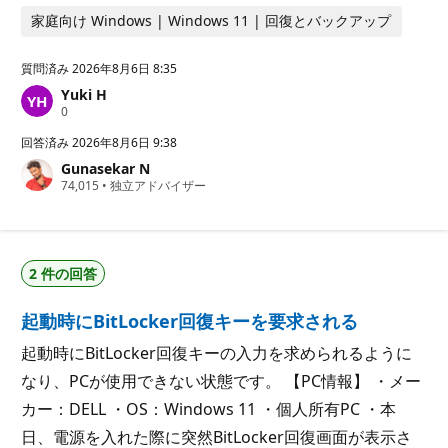
家庭向け Windows | Windows 11 | 回復とバックアップ
質問済み
2026年8月6日 8:35
Yuki H
評
0
価
の
回答済み
2026年8月6日 9:38
ポ
Gunasekar N
イ
評
74,015
ン
•
独立アドバイザー
価
ト
の
ポ
イ
ン
2 件の回答
ト
起動時にBitLocker回復キーを要求される
起動時にBitLocker回復キーの入力を求められるように
なり、PCが使用できない状態です。 【PC情報】 ・メー
カー：DELL ・OS：Windows 11 ・個人所有PC ・本
日、電源を入れた際に突然BitLocker回復画面が表示さ