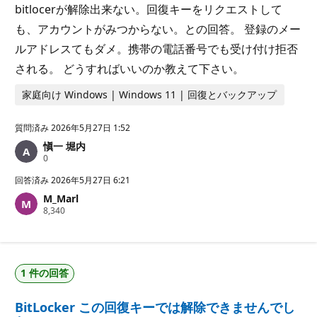
bitlocerが解除出来ない。回復キーをリクエストして
も、アカウントがみつからない。との回答。 登録のメー
ルアドレスてもダメ。携帯の電話番号でも受け付け拒否
される。 どうすればいいのか教えて下さい。
家庭向け Windows | Windows 11 | 回復とバックアップ
質問済み
2026年5月27日 1:52
愼一 堀内
評
0
価
の
回答済み
2026年5月27日 6:21
ポ
M_Marl
イ
評
8,340
ン
価
ト
の
ポ
イ
ン
1 件の回答
ト
BitLocker この回復キーでは解除できませんでし