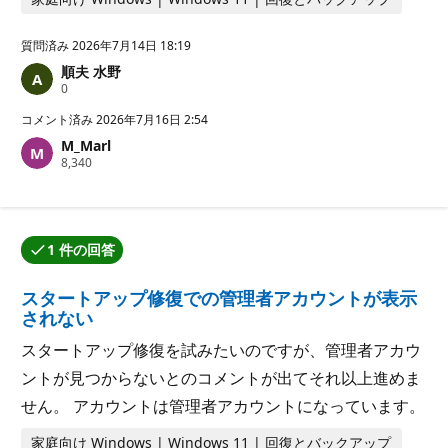
質問済み
2026年7月14日 18:19
順夫 水野
評
0
価
の
コメント済み
2026年7月16日 2:54
ポ
M_Marl
イ
評
8,340
ン
価
ト
の
ポ
イ
ン
1 件の回答
ト
回答の 1 つが質問作成者によって承認されました。
スタートアップ修復での管理者アカウントが表示
されない
スタートアップ修復を試みたいのですが、管理者アカウ
ントが見つからないとのコメントが出てそれ以上進めま
せん。 アカウントは管理者アカウントになっています。
家庭向け Windows | Windows 11 | 回復とバックアップ