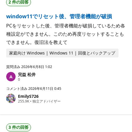
2 件の回答
ト
window11でリセット後、管理者機能が破損
PCをリセットした後、管理者機能が破損しているため各
種設定ができません。このため再度リセットすることも
できません。復旧法を教えて
家庭向け Windows | Windows 11 | 回復とバックアップ
質問済み
2026年6月8日 1:02
完益 松井
評
0
価
の
コメント済み
2026年6月11日 0:45
ポ
EmilyS726
イ
評
255.9K
ン
•
独立アドバイザー
価
ト
の
ポ
イ
ン
3 件の回答
ト