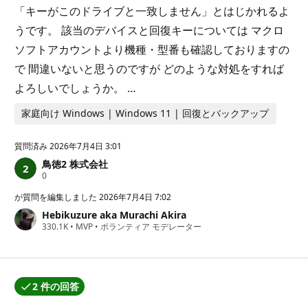
「キーがこのドライブと一致しません」とはじかれるよ
うです。 該当のデバイスと回復キーについては マクロ
ソフトアカウントより機種・型番も確認しておりますの
で 間違いないと思うのですが どのような対処をすれば
よろしいでしょうか。 …
家庭向け Windows | Windows 11 | 回復とバックアップ
質問済み
2026年7月4日 3:01
鳥徳2 株式会社
評
0
価
の
が質問を編集しました
2026年7月4日 7:02
ポ
Hebikuzure aka Murachi Akira
イ
評
330.1K
ン
•
MVP
•
ボランティア モデレーター
価
ト
の
ポ
イ
ン
2 件の回答
ト
回答の 1 つが質問作成者によって承認されました。