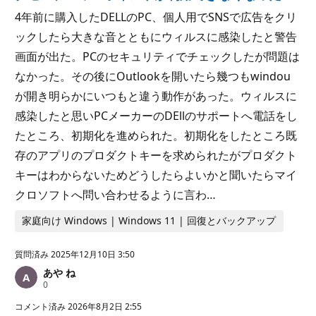
4年前に購入したDELLのPC、個人用でSNSで広告をクリ
ックしたら大きな音とともにウィルスに感染したと警告
画面が出た。PCのセキュリティでチェックしたが問題は
なかった。その後にOutlookを開いたら幾つもwindou
が開き明らかにいつもと違う動作があった。ウィルスに
感染したと思いPCメーカーのDEllのサポートへ電話をし
たところ、初期化を進められた。初期化をしたところ既
存のアプリのプロダクトキーを求められたがプロダクト
キーはわからないためどうしたらよいかと聞いたらマイ
クロソフトへ問い合わせるように言わ…
家庭向け Windows | Windows 11 | 回復とバックアップ
質問済み
2025年12月10日 3:50
あや ね
評
0
価
の
コメント済み
2026年8月2日 2:55
ポ