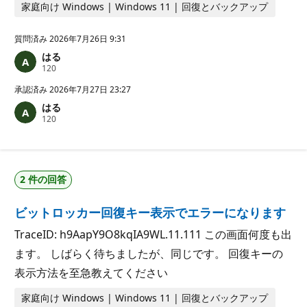
家庭向け Windows | Windows 11 | 回復とバックアップ
質問済み
2026年7月26日 9:31
はる
評
120
価
の
承認済み
2026年7月27日 23:27
ポ
はる
イ
評
120
ン
価
ト
の
ポ
イ
ン
2 件の回答
ト
ビットロッカー回復キー表示でエラーになります
TraceID: h9AapY9O8kqIA9WL.11.111 この画面何度も出
ます。 しばらく待ちましたが、同じです。 回復キーの
表示方法を至急教えてください
家庭向け Windows | Windows 11 | 回復とバックアップ