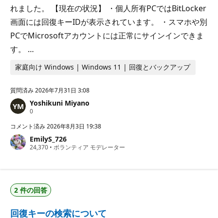
れました。 【現在の状況】 ・個人所有PCではBitLocker
画面には回復キーIDが表示されています。 ・スマホや別
PCでMicrosoftアカウントには正常にサインインできま
す。 …
家庭向け Windows | Windows 11 | 回復とバックアップ
質問済み
2026年7月31日 3:08
Yoshikuni Miyano
評
0
価
の
コメント済み
2026年8月3日 19:38
ポ
EmilyS_726
イ
評
24,370
ン
•
ボランティア モデレーター
価
ト
の
ポ
イ
ン
2 件の回答
ト
回復キーの検索について