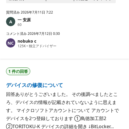
質問済み
2026年7月11日 7:22
一 安原
評
60
価
の
コメント済み
2026年7月12日 0:30
ポ
nobuko c
イ
評
125K
ン
•
独立アドバイザー
価
ト
の
ポ
イ
ン
1 件の回答
ト
デバイスの修復について
回答ありがとうございました。 その後調べましたとこ
ろ、デバイスの情報が記載されていないように思えま
す。 マイクロソフトアカウントについて アカウントで
デバイスを2つ登録しております ①鳥徳加工部2
②TORITOKU-K デバイスの詳細を開き ↓BitLocker…