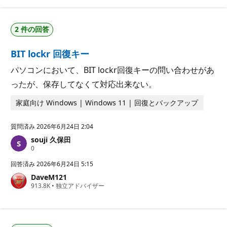
ポ
イ
ン
2 件の回答
ト
BIT lockr 回復キー
パソコンにおいて、BIT lockr回復キーの問い合わせがあ
ったが、保存してなくて対応出来ない。
家庭向け Windows | Windows 11 | 回復とバックアップ
質問済み
2026年6月24日 2:04
souji 久保田
評
0
価
の
回答済み
2026年6月24日 5:15
ポ
DaveM121
イ
評
913.8K
ン
•
独立アドバイザー
価
ト
の
ポ
イ
ン