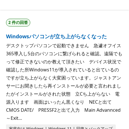
価
ト
の
ポ
イ
ン
2 件の回答
ト
Windowsパソコンが立ち上がらなくなった
デスクトップパソコンで起動できません 急遽オフイス
365導入し5台のパソコンに繋げられると確認。遠隔でも
って修正できないのか教えて頂きたい デバイス状況で
確認した所Windows11が導入されていると出ているの
ですが立ち上がらなく大変困っています。ジャストアン
サーにお聞きしたら再インストールが必要と言われまし
たがインストールがされた状態 立Cち上がらない 電
源入ります 画面はいったん黒くなり NECと出て
CMOS DATE/ PRESSF2と出て入力 Main Advannced
～Exit…
家庭向け Windows | Windows 11 | 回復とバックアップ