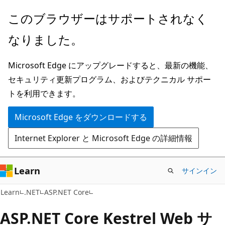
メ
このブラウザーはサポートされなく
イ
なりました。
ン
コ
Microsoft Edge にアップグレードすると、最新の機能、
ン
セキュリティ更新プログラム、およびテクニカル サポー
テ
トを利用できます。
ン
ツ
Microsoft Edge をダウンロードする
に
Internet Explorer と Microsoft Edge の詳細情報
ス
キ
ッ
Learn
サインイン
プ
Learn
.NET
ASP.NET Core
ASP.NET Core Kestrel Web サ