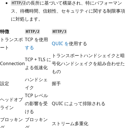
の長所に基づいて構築され、特にパフォーマン
HTTP/2
ス、待機時間、信頼性、セキュリティに関する制限事項
に対処します。
特徴
HTTP/2
HTTP/3
トランスポ
TCP を使用
QUIC を
使用する
ート
する
トランスポートハンドシェイクと暗
TCP + TLS に
Connection
号化ハンドシェイクを組み合わせた
よる低速化
もの
ハンドシェ
設定
握手
イク
TCP レベル
ヘッドオブ
の影響を受
QUIC によって排除される
ライン
ける
ブロッキン
ブロッキン
ストリーム多重化
グ
グ