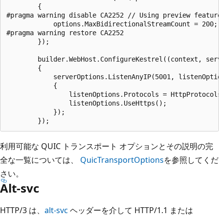
        {

#pragma warning disable CA2252 // Using preview feature
            options.MaxBidirectionalStreamCount = 200;

#pragma warning restore CA2252

        });

        builder.WebHost.ConfigureKestrel((context, serv
        {

            serverOptions.ListenAnyIP(5001, listenOptio
            {

                listenOptions.Protocols = HttpProtocols
                listenOptions.UseHttps();

            });

利用可能な QUIC トランスポート オプションとその説明の完
全な一覧については、
QuicTransportOptions
を参照してくだ
さい。
Alt-svc
HTTP/3 は、
alt-svc
ヘッダーを介して HTTP/1.1 または