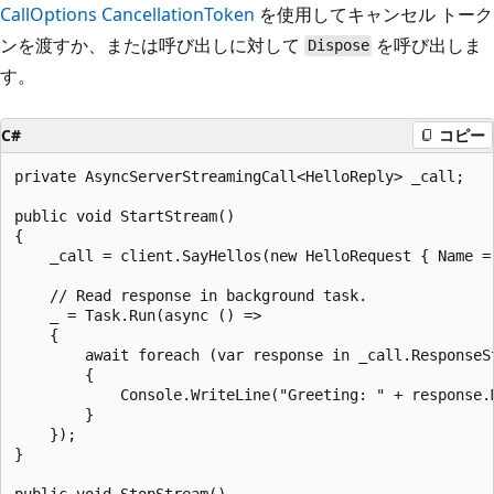
CallOptions CancellationToken
を使用してキャンセル トーク
ンを渡すか、または呼び出しに対して
を呼び出しま
Dispose
す。
C#
コピー
private AsyncServerStreamingCall<HelloReply> _call;

public void StartStream()

{

    _call = client.SayHellos(new HelloRequest { Name = 
    // Read response in background task.

    _ = Task.Run(async () =>

    {

        await foreach (var response in _call.ResponseSt
        {

            Console.WriteLine("Greeting: " + response.M
        }

    });

}

public void StopStream()
