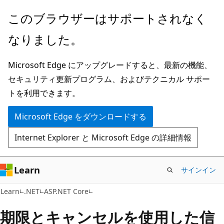
メ
このブラウザーはサポートされなく
イ
なりました。
ン
コ
Microsoft Edge にアップグレードすると、最新の機能、
ン
セキュリティ更新プログラム、およびテクニカル サポー
テ
トを利用できます。
ン
ツ
Microsoft Edge をダウンロードする
に
Internet Explorer と Microsoft Edge の詳細情報
ス
キ
ッ
Learn
サインイン
プ
Learn
.NET
ASP.NET Core
期限とキャンセルを使用した信