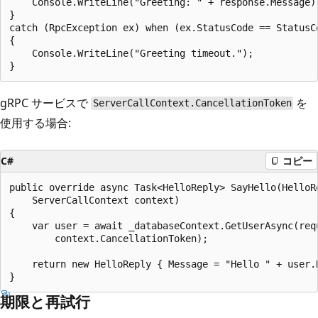
    Console.WriteLine("Greeting: " + response.Message);
}

catch (RpcException ex) when (ex.StatusCode == StatusCo
{

    Console.WriteLine("Greeting timeout.");

gRPC サービスで
を
ServerCallContext.CancellationToken
使用する場合:
C#
コピー
public override async Task<HelloReply> SayHello(HelloRe
    ServerCallContext context)

{

    var user = await _databaseContext.GetUserAsync(requ
        context.CancellationToken);

    return new HelloReply { Message = "Hello " + user.D
期限と再試行