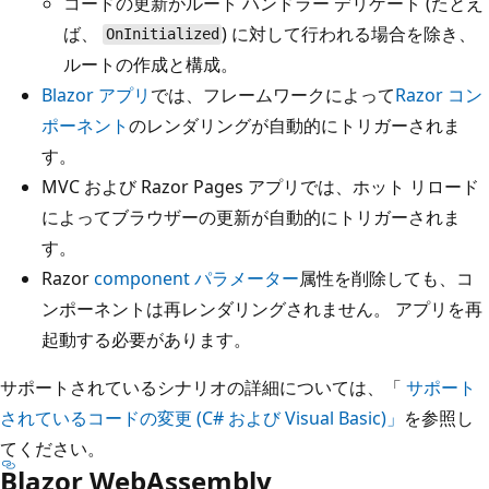
コードの更新がルート ハンドラー デリゲート (たとえ
ば、
) に対して行われる場合を除き、
OnInitialized
ルートの作成と構成。
Blazor アプリ
では、フレームワークによって
Razor コン
ポーネント
のレンダリングが自動的にトリガーされま
す。
MVC および Razor Pages アプリでは、ホット リロード
によってブラウザーの更新が自動的にトリガーされま
す。
Razor
component パラメーター
属性を削除しても、コ
ンポーネントは再レンダリングされません。 アプリを再
起動する必要があります。
サポートされているシナリオの詳細については、「
サポート
されているコードの変更 (C# および Visual Basic)」
を参照し
てください。
Blazor WebAssembly