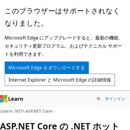
メ
このブラウザーはサポートされなく
イ
なりました。
ン
コ
Microsoft Edge にアップグレードすると、最新の機能、
ン
セキュリティ更新プログラム、およびテクニカル サポー
テ
トを利用できます。
ン
ツ
Microsoft Edge をダウンロードする
に
Internet Explorer と Microsoft Edge の詳細情報
ス
キ
ッ
Learn
サインイン
プ
Learn
.NET
ASP.NET Core
ASP.NET Core の .NET ホット