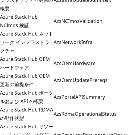
概要
Azure Stack Hub
AzsNCImosValidation
NCImos 検証
Azure Stack Hub ネット
ワーク インフラストラ
AzsNetworkInfra
クチャ
Azure Stack Hub OEM
AzsOemHardware
ハードウェア
Azure Stack Hub OEM
AzsOemUpdatePrereqs
更新の前提条件
Azure Stack Hub ポータ
AzsPortalAPISummary
ルおよび API の概要
Azure Stack Hub RDMA
AzsRdmaOperationalStatus
の動作状態
Azure Stack Hub リソー
ス プロバイダーの認証
AzsResourceProviderAuthStatus