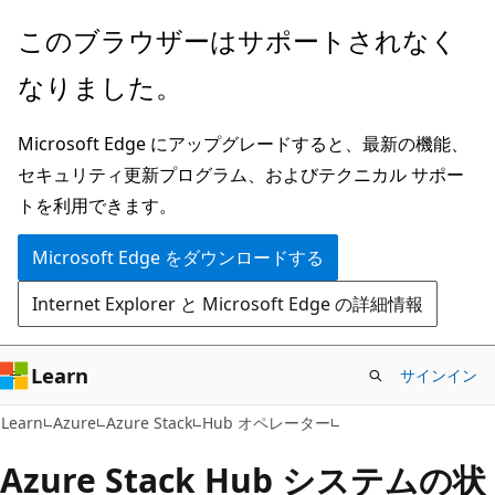
メ
このブラウザーはサポートされなく
イ
なりました。
ン
コ
Microsoft Edge にアップグレードすると、最新の機能、
ン
セキュリティ更新プログラム、およびテクニカル サポー
テ
トを利用できます。
ン
ツ
Microsoft Edge をダウンロードする
に
Internet Explorer と Microsoft Edge の詳細情報
ス
キ
ッ
Learn
サインイン
プ
Learn
Azure
Azure Stack
Hub オペレーター
Azure Stack Hub システムの状