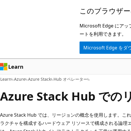
メ
このブラウザー
イ
ン
Microsoft Ed
コ
ートを利用できます。
ン
Microsoft Edge
テ
ン
ツ
Learn
に
Learn
Azure
Azure Stack
Hub オペレーター
ス
キ
Azure Stack Hub
ッ
プ
Azure Stack Hub では、
リージョンの概念を使用します。これは、Az
ラクチャを構成するハードウェア リソースで構成される論理