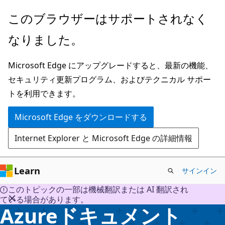
メ
このブラウザーはサポートされなく
イ
なりました。
ン
コ
Microsoft Edge にアップグレードすると、最新の機能、
ン
セキュリティ更新プログラム、およびテクニカル サポー
テ
トを利用できます。
ン
ツ
Microsoft Edge をダウンロードする
に
Internet Explorer と Microsoft Edge の詳細情報
ス
キ
ッ
Learn
サインイン
プ
このトピックの一部は機械翻訳または AI 翻訳され
ている場合があります。
Azureドキュメント