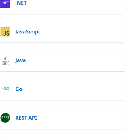
.NET
JavaScript
Java
Go
REST API