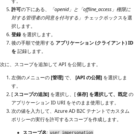
す。
許可
の下にある、
「openid」と「offline_access」権限に
対する管理者の同意を付与する」
チェックボックスを選
択します。
登録
を選択します。
後の手順で使用する
アプリケーション (クライアント) ID
を
記録します。
次に、スコープを追加して API を公開します。
左側のメニューの
[管理]
で、
[API の公開]
を選択しま
す。
[
スコープの追加]
を選択し、[
保存] を選択して、既定
の
アプリケーション ID URI をそのまま使用します。
次の値を入力して、Azure AD B2C テナントでカスタム
ポリシーの実行を許可するスコープを作成します。
スコープ名
:
user_impersonation