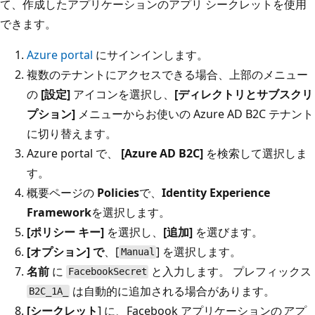
て、作成したアプリケーションのアプリ シークレットを使用
できます。
Azure portal
にサインインします。
複数のテナントにアクセスできる場合、上部のメニュー
の
[設定]
アイコンを選択し、
[ディレクトリとサブスクリ
プション]
メニューからお使いの Azure AD B2C テナント
に切り替えます。
Azure portal で、
[Azure AD B2C]
を検索して選択しま
す。
概要ページの
Policies
で、
Identity Experience
Framework
を選択します。
[ポリシー キー]
を選択し、
[追加]
を選びます。
[オプション] で
、[
] を選択します。
Manual
名前
に
と入力します。 プレフィックス
FacebookSecret
は自動的に追加される場合があります。
B2C_1A_
[シークレット
] に、Facebook アプリケーションの
アプ