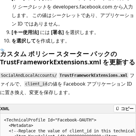
リ シークレット
を developers.facebook.com から入力
します。 この値はシークレットであり、アプリケーショ
ン ID ではありません。
[キー使用法]
には
[署名]
を選択します。
を選択して
を作成します。
カスタム ポリシー スターター パックの
TrustFrameworkExtensions.xml を更新する
フ
SocialAndLocalAccounts/
TrustFrameworkExtensions.xml
ァイルで、
の値を Facebook アプリケーション ID
client_id
に置き換え、変更を保存します。
XML
コピー
<TechnicalProfile Id="Facebook-OAUTH">

  <Metadata>

  <!--Replace the value of client_id in this technical