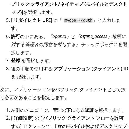
ブリック クライアント/ネイティブ (モバイルとデスクト
ップ)]
を選択します。
[
リダイレクト URI]
に「
」と入力しま
myapp://auth
す。
許可
の下にある、
「openid」と「offline_access」権限に
対する管理者の同意を付与する」
チェックボックスを選
択します。
登録
を選択します。
後の手順で使用する
アプリケーション (クライアント) ID
を
記録します。
次に、アプリケーションをパブリック クライアントとして扱
う必要があることを指定します。
左側のメニューで、
管理
の下にある
認証
を選択します。
[
詳細設定]
の [
パブリック クライアント フローを許可
する] セクションで、[
次のモバイルおよびデスクトップ