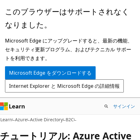
メ
このブラウザーはサポートされなく
イ
なりました。
ン
コ
Microsoft Edge にアップグレードすると、最新の機能、
ン
セキュリティ更新プログラム、およびテクニカル サポー
テ
トを利用できます。
ン
ツ
Microsoft Edge をダウンロードする
に
Internet Explorer と Microsoft Edge の詳細情報
ス
キ
ッ
Learn
サインイン
プ
Learn
Azure
Active Directory
B2C
チュートリアル: Azure Active