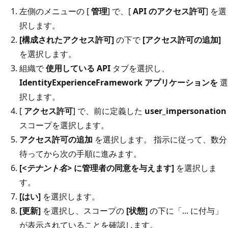
左側のメニューの [
管理
] で、[
API のアクセス許可
] を選
択します。
[構成されたアクセス許可]
の下で
[アクセス許可の追加]
を選択します。
組織で
使用している API
タブを選択し、
IdentityExperienceFramework アプリケーションを
選
択します。
[
アクセス許可
] で、前に定義した
user_impersonation
スコープを選択します。
アクセス許可の追加
を選択します。 指示に従って、数分
待ってから次の手順に進みます。
[
<テナント名>
に管理者の同意を与えます]
を選択しま
す。
[はい]
を選択します。
[更新]
を選択し、スコープの
[状態]
の下に「... に付与」
が表示されていることを確認します。