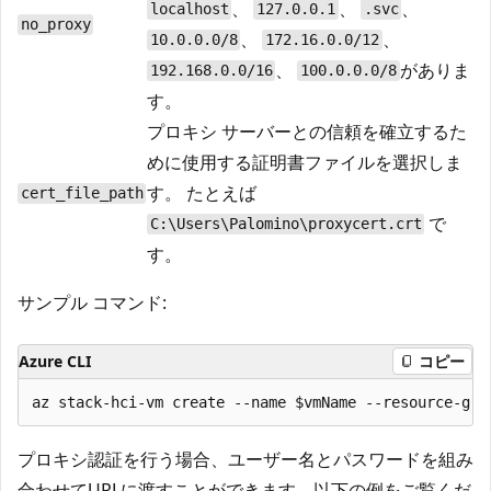
、
、
、
localhost
127.0.0.1
.svc
no_proxy
、
、
10.0.0.0/8
172.16.0.0/12
、
がありま
192.168.0.0/16
100.0.0.0/8
す。
プロキシ サーバーとの信頼を確立するた
めに使用する証明書ファイルを選択しま
す。 たとえば
cert_file_path
で
C:\Users\Palomino\proxycert.crt
す。
サンプル コマンド:
Azure CLI
コピー
プロキシ認証を行う場合、ユーザー名とパスワードを組み
合わせてURLに渡すことができます。以下の例をご覧くだ