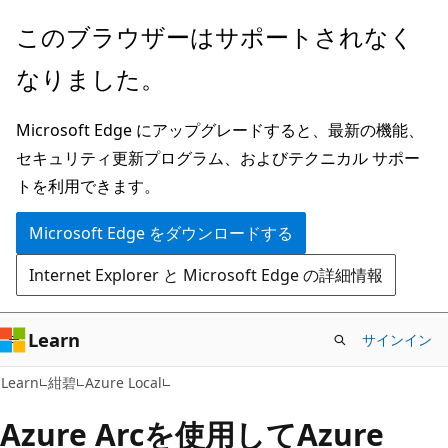
メ
このブラウザーはサポートされなく
イ
なりました。
ン
コ
Microsoft Edge にアップグレードすると、最新の機能、
ン
セキュリティ更新プログラム、およびテクニカル サポー
テ
トを利用できます。
ン
ツ
Microsoft Edge をダウンロードする
に
Internet Explorer と Microsoft Edge の詳細情報
ス
キ
ッ
Learn
サインイン
プ
Learn
紺碧
Azure Local
Azure Arcを使用してAzure