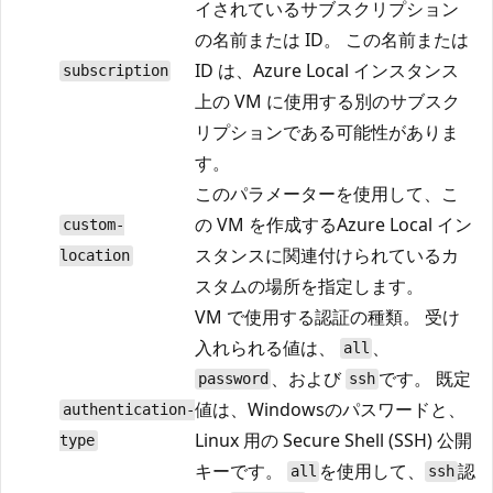
イされているサブスクリプション
の名前または ID。 この名前または
ID は、Azure Local インスタンス
subscription
上の VM に使用する別のサブスク
リプションである可能性がありま
す。
このパラメーターを使用して、こ
の VM を作成するAzure Local イン
custom-
スタンスに関連付けられているカ
location
スタムの場所を指定します。
VM で使用する認証の種類。 受け
入れられる値は、
、
all
、および
です。 既定
password
ssh
値は、Windowsのパスワードと、
authentication-
Linux 用の Secure Shell (SSH) 公開
type
キーです。
を使用して、
認
all
ssh