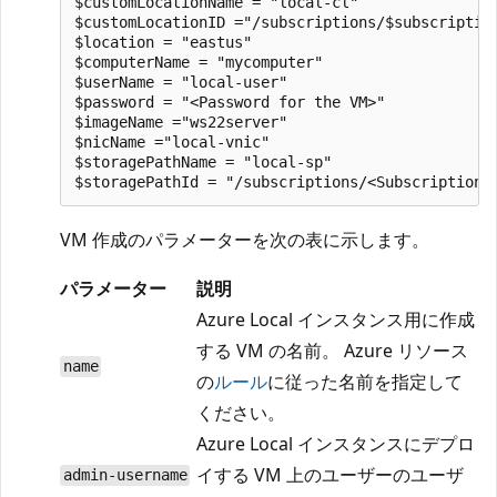
$customLocationName = "local-cl"

$customLocationID ="/subscriptions/$subscriptio
$location = "eastus"

$computerName = "mycomputer"

$userName = "local-user"

$password = "<Password for the VM>"

$imageName ="ws22server"

$nicName ="local-vnic" 

$storagePathName = "local-sp" 

VM 作成のパラメーターを次の表に示します。
パラメーター
説明
Azure Local インスタンス用に作成
する VM の名前。 Azure リソース
name
の
ルール
に従った名前を指定して
ください。
Azure Local インスタンスにデプロ
イする VM 上のユーザーのユーザ
admin-username