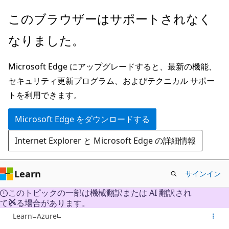
メ
このブラウザーはサポートされなく
イ
なりました。
ン
コ
Microsoft Edge にアップグレードすると、最新の機能、
ン
セキュリティ更新プログラム、およびテクニカル サポー
テ
トを利用できます。
ン
ツ
Microsoft Edge をダウンロードする
に
Internet Explorer と Microsoft Edge の詳細情報
ス
キ
ッ
Learn
サインイン
プ
このトピックの一部は機械翻訳または AI 翻訳され
ている場合があります。
Learn
Azure