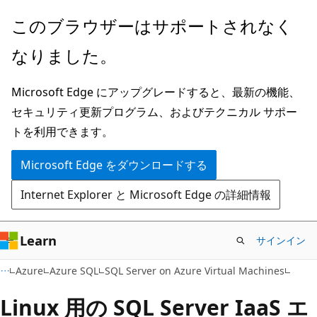
メ
このブラウザーはサポートされなく
イ
なりました。
ン
コ
Microsoft Edge にアップグレードすると、最新の機能、
ン
セキュリティ更新プログラム、およびテクニカル サポー
テ
トを利用できます。
ン
ツ
Microsoft Edge をダウンロードする
に
Internet Explorer と Microsoft Edge の詳細情報
ス
キ
ッ
Learn
サインイン
プ
Azure
Azure SQL
SQL Server on Azure Virtual Machines
Linux 用の SQL Server IaaS エ