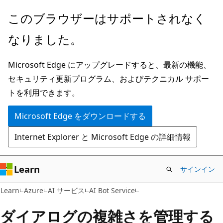
メ
このブラウザーはサポートされなく
イ
なりました。
ン
コ
Microsoft Edge にアップグレードすると、最新の機能、
ン
セキュリティ更新プログラム、およびテクニカル サポー
テ
トを利用できます。
ン
ツ
Microsoft Edge をダウンロードする
に
Internet Explorer と Microsoft Edge の詳細情報
ス
キ
ッ
Learn
サインイン
プ
Learn
Azure
AI サービス
AI Bot Service
ダイアログの複雑さを管理する