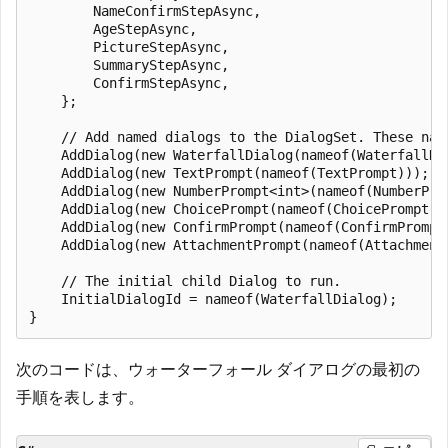
        NameConfirmStepAsync,

        AgeStepAsync,

        PictureStepAsync,

        SummaryStepAsync,

        ConfirmStepAsync,

    };

    // Add named dialogs to the DialogSet. These nam
    AddDialog(new WaterfallDialog(nameof(WaterfallDia
    AddDialog(new TextPrompt(nameof(TextPrompt)));

    AddDialog(new NumberPrompt<int>(nameof(NumberPro
    AddDialog(new ChoicePrompt(nameof(ChoicePrompt)))
    AddDialog(new ConfirmPrompt(nameof(ConfirmPrompt)
    AddDialog(new AttachmentPrompt(nameof(Attachment
    // The initial child Dialog to run.

    InitialDialogId = nameof(WaterfallDialog);

次のコードは、ウォーターフォール ダイアログの最初の
手順を表します。