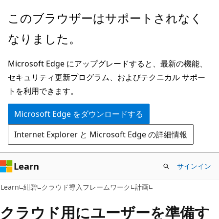
メ
このブラウザーはサポートされなく
イ
なりました。
ン
コ
Microsoft Edge にアップグレードすると、最新の機能、
ン
セキュリティ更新プログラム、およびテクニカル サポー
テ
トを利用できます。
ン
ツ
Microsoft Edge をダウンロードする
に
Internet Explorer と Microsoft Edge の詳細情報
ス
キ
ッ
Learn
サインイン
プ
Learn
紺碧
クラウド導入フレームワーク
計画
クラウド用にユーザーを準備す