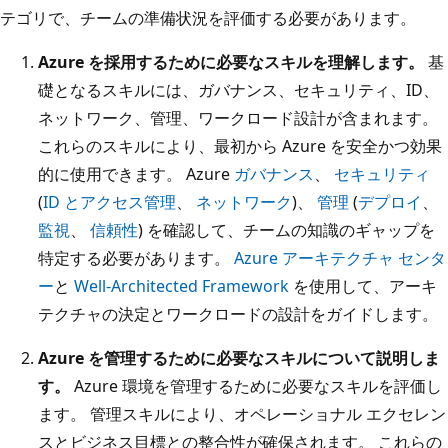
テゴリで、チームの準備状況を評価する必要があります。
Azure を採用するために必要なスキルを理解します。
基
礎となるスキルには、ガバナンス、セキュリティ、ID、
ネットワーク、管理、ワークロード設計が含まれます。
これらのスキルにより、最初から Azure を安全かつ効果
的に使用できます。 Azure
ガバナンス
、
セキュリティ
(
ID とアクセス管理
、
ネットワーク
)、
管理
(
デプロイ
、
監視
、
信頼性
) を確認して、チームの知識のギャップを
特定する必要があります。
Azure アーキテクチャ センタ
ー
と
Well-Architected Framework
を使用して、アーキ
テクチャの決定とワークロードの設計をガイドします。
Azure を管理するために必要なスキルについて説明しま
す。
Azure 環境を管理するために必要なスキルを評価し
ます。 管理スキルにより、オペレーショナル エクセレン
スとビジネス目標との整合性が確保されます。 これらの