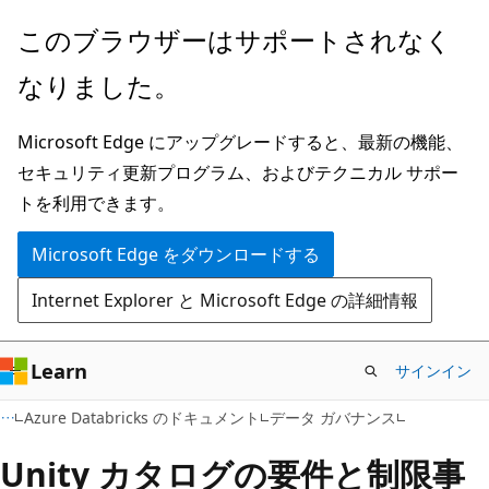
メ
このブラウザーはサポートされなく
イ
なりました。
ン
コ
Microsoft Edge にアップグレードすると、最新の機能、
ン
セキュリティ更新プログラム、およびテクニカル サポー
テ
トを利用できます。
ン
ツ
Microsoft Edge をダウンロードする
に
Internet Explorer と Microsoft Edge の詳細情報
ス
キ
ッ
Learn
サインイン
プ
Azure Databricks のドキュメント
データ ガバナンス
Unity カタログの要件と制限事