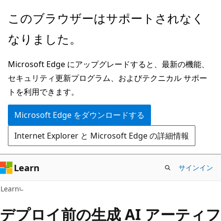
メ
このブラウザーはサポートされなく
イ
なりました。
ン
コ
Microsoft Edge にアップグレードすると、最新の機能、
ン
セキュリティ更新プログラム、およびテクニカル サポー
テ
トを利用できます。
ン
ツ
Microsoft Edge をダウンロードする
に
Internet Explorer と Microsoft Edge の詳細情報
ス
キ
ッ
Learn
サインイン
プ
Learn
デプロイ前の生成 AI アーティフ