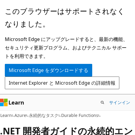
メ
このブラウザーはサポートされなく
イ
なりました。
ン
コ
Microsoft Edge にアップグレードすると、最新の機能、
ン
セキュリティ更新プログラム、およびテクニカル サポー
テ
トを利用できます。
ン
ツ
Microsoft Edge をダウンロードする
に
Internet Explorer と Microsoft Edge の詳細情報
ス
キ
ッ
Learn
サインイン
プ
Learn
Azure
永続的なタスク
Durable Functions
.NET 開発者ガイドの永続的エン