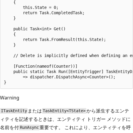
    {

        this.State = 0;

        return Task.CompletedTask;

    }

    public Task<int> Get() 

    {

        return Task.FromResult(this.State);

    }

    // Delete is implicitly defined when defining an en
    [Function(nameof(Counter))]

    public static Task Run([EntityTrigger] TaskEntityDi
        => dispatcher.DispatchAsync<Counter>();

Warning
または
から派生するエンテ
ITaskEntity
TaskEntity<TState>
ィティを記述するときは、エンティティ トリガー メソッドに
名前を付
重要です。 これにより、エンティティを呼
RunAsync