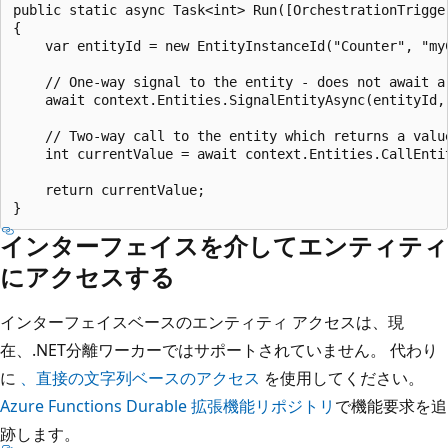
public static async Task<int> Run([OrchestrationTrigge
{

    var entityId = new EntityInstanceId("Counter", "myC
    // One-way signal to the entity - does not await a 
    await context.Entities.SignalEntityAsync(entityId, 
    // Two-way call to the entity which returns a value
    int currentValue = await context.Entities.CallEntit
    return currentValue; 

インターフェイスを介してエンティティ
にアクセスする
インターフェイスベースのエンティティ アクセスは、現
在、.NET分離ワーカーではサポートされていません。 代わり
に
、直接の文字列ベースのアクセス
を使用してください。
Azure Functions Durable 拡張機能リポジトリ
で機能要求を追
跡します。