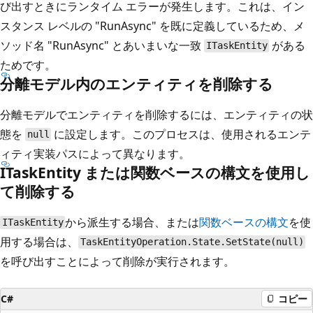
び出すときにランタイム エラーが発生します。これは、イン
スタンス レベルの "RunAsync" を既に定義しているため、メ
ソッド名 "RunAsync" とあいまいな一致
がある
ITaskEntity
ためです。
分離モデル内のエンティティを削除する
分離モデルでエンティティを削除するには、エンティティの状
態を
に設定します。このプロセスは、使用されるエンテ
null
ィティ実装パスによって異なります。
ITaskEntity または関数ベースの構文を使用し
て削除する
から派生する場合、または
関数ベースの構文
を使
ITaskEntity
用する場合は、
TaskEntityOperation.State.SetState(null)
を呼び出すことによって削除が実行されます。
C#
コピー