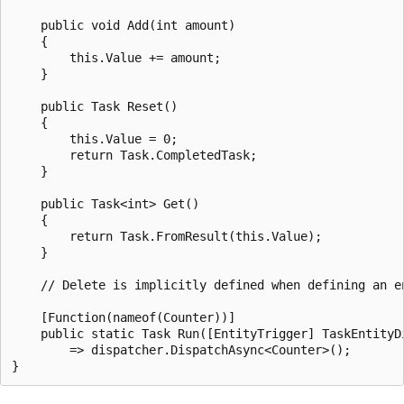
    public void Add(int amount) 

    {

        this.Value += amount;

    }

    public Task Reset() 

    {

        this.Value = 0;

        return Task.CompletedTask;

    }

    public Task<int> Get() 

    {

        return Task.FromResult(this.Value);

    }

    // Delete is implicitly defined when defining an en
    [Function(nameof(Counter))]

    public static Task Run([EntityTrigger] TaskEntityDi
        => dispatcher.DispatchAsync<Counter>();
