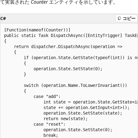
て実装された
Counter
エンティティを示しています。
C#
コピー
[Function(nameof(Counter))]

public static Task DispatchAsync([EntityTrigger] TaskEn
{

    return dispatcher.DispatchAsync(operation =>

    {

        if (operation.State.GetState(typeof(int)) is nu
        {

            operation.State.SetState(0);

        }

        switch (operation.Name.ToLowerInvariant())

        {

            case "add":

                int state = operation.State.GetState<in
                state += operation.GetInput<int>();

                operation.State.SetState(state);

                return new(state);

            case "reset":

                operation.State.SetState(0);

                break;
