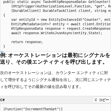
public static async Task<HttpResponseData> GetCounter(

    [HttpTrigger(AuthorizationLevel.Function, "get", R
    [DurableClient] DurableTaskClient client, string en
{

    var entityId = new EntityInstanceId("Counter", enti
    EntityMetadata<int>? entity = await client.Entities
    HttpResponseData response = request.CreateResponse(
    await response.WriteAsJsonAsync(entity.State);

    return response;

例: オーケストレーションは最初にシグナルを
送り、その後エンティティを呼び出します。
次のオーケストレーションは、カウンター エンティティに対
して増分するようにシグナル通知を出し、次に同じエンティテ
ィを呼び出してその最新の値を読み取ります。
C#
コピー
[Function("IncrementThenGet")]
