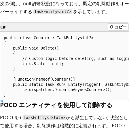
次の例は、null 許容状態になっており、既定の削除動作をオー
バーライドする
を示しています。
TaskEntity<int?>
C#
コピー
public class Counter : TaskEntity<int?>

{

    public void Delete()

    {

        // Custom logic before deleting, such as loggin
        this.State = null;

    }

    [Function(nameof(Counter))]

    public static Task Run([EntityTrigger] TaskEntityDi
        => dispatcher.DispatchAsync<Counter>();

POCO エンティティを使用して削除する
POCO を (
から派生していない) 状態とし
TaskEntity<TState>
て使用する場合、削除操作は暗黙的に定義されます。 POCO