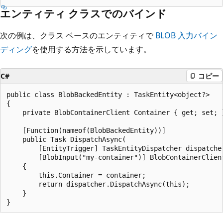
エンティティ クラスでのバインド
次の例は、クラス ベースのエンティティで
BLOB 入力バイン
ディング
を使用する方法を示しています。
C#
コピー
public class BlobBackedEntity : TaskEntity<object?>

{

    private BlobContainerClient Container { get; set; }
    [Function(nameof(BlobBackedEntity))]

    public Task DispatchAsync(

        [EntityTrigger] TaskEntityDispatcher dispatcher
        [BlobInput("my-container")] BlobContainerClient
    {

        this.Container = container;

        return dispatcher.DispatchAsync(this);

    }
