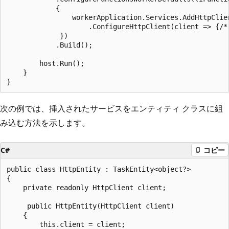
            {

                workerApplication.Services.AddHttpClien
                    .ConfigureHttpClient(client => {/* 
             })

            .Build();

        host.Run();

    }

次の例では、挿入されたサービスをエンティティ クラスに組
み込む方法を示します。
C#
コピー
public class HttpEntity : TaskEntity<object?>

{

    private readonly HttpClient client;

     public HttpEntity(HttpClient client)

    {

        this.client = client;
