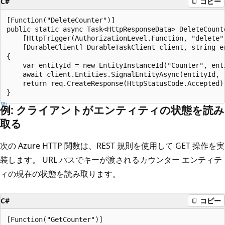
C#
コピー
[Function("DeleteCounter")]

public static async Task<HttpResponseData> DeleteCounte
    [HttpTrigger(AuthorizationLevel.Function, "delete"
    [DurableClient] DurableTaskClient client, string en
{

    var entityId = new EntityInstanceId("Counter", enti
    await client.Entities.SignalEntityAsync(entityId, "
    return req.CreateResponse(HttpStatusCode.Accepted);
例: クライアントがエンティティの状態を読み
取る
次の Azure HTTP 関数は、REST 規則を使用して GET 操作を実
装します。 URL パスでキーが渡されるカウンター エンティテ
ィの現在の状態を読み取ります。
C#
コピー
[Function("GetCounter")]
