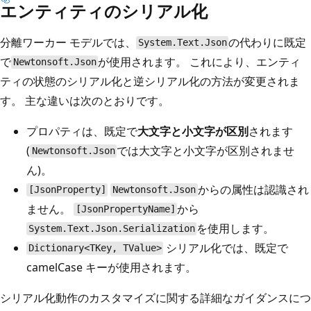
エンティティのシリアル化
分離ワーカー モデルでは、
の代わりに既定
System.Text.Json
で
が使用されます。 これにより、エンティ
Newtonsoft.Json
ティの状態のシリアル化と逆シリアル化の方法が変更されま
す。 主な違いは次のとおりです。
プロパティは、既定で
大文字と小文字が区別
されます
(
では大文字と小文字が区別されませ
Newtonsoft.Json
ん)。
からの属性は認識され
[JsonProperty]
Newtonsoft.Json
ません。
から
[JsonPropertyName]
を使用します。
System.Text.Json.Serialization
シリアル化では、既定で
Dictionary<TKey, TValue>
camelCase キーが使用されます。
シリアル化動作のカスタマイズに関する詳細なガイダンスにつ