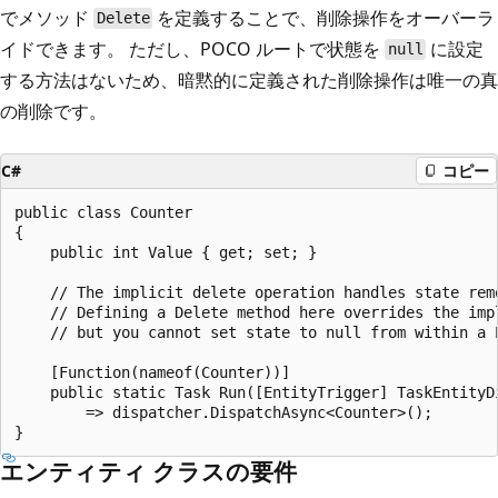
でメソッド
を定義することで、削除操作をオーバーラ
Delete
イドできます。 ただし、POCO ルートで状態を
に設定
null
する方法はないため、暗黙的に定義された削除操作は唯一の真
の削除です。
C#
コピー
public class Counter

{

    public int Value { get; set; }

    // The implicit delete operation handles state remo
    // Defining a Delete method here overrides the impl
    // but you cannot set state to null from within a P
    [Function(nameof(Counter))]

    public static Task Run([EntityTrigger] TaskEntityDi
        => dispatcher.DispatchAsync<Counter>();

エンティティ クラスの要件