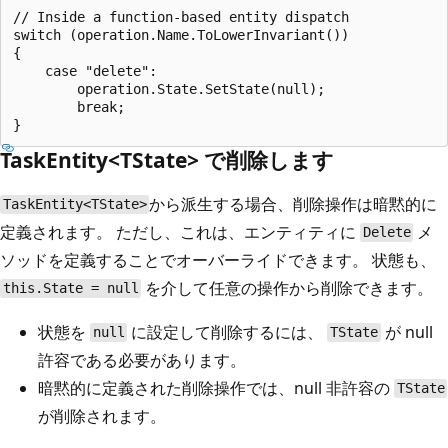
// Inside a function-based entity dispatch

switch (operation.Name.ToLowerInvariant())

{

    case "delete":

        operation.State.SetState(null);

        break;

TaskEntity<TState> で削除します
から派生する場合、削除操作は暗黙的に
TaskEntity<TState>
定義されます。 ただし、これは、エンティティに
メ
Delete
ソッドを定義することでオーバーライドできます。 状態も、
を介して任意の操作から削除できます。
this.State = null
状態を
に設定して削除するには、
が null
null
TState
許容である必要があります。
暗黙的に定義された削除操作では、null 非許容の
TState
が削除されます。