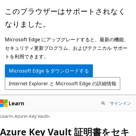
メ
このブラウザーはサポートされなく
イ
なりました。
ン
コ
Microsoft Edge にアップグレードすると、最新の機能、
ン
セキュリティ更新プログラム、およびテクニカル サポー
テ
トを利用できます。
ン
ツ
Microsoft Edge をダウンロードする
に
Internet Explorer と Microsoft Edge の詳細情報
ス
キ
ッ
Learn
サインイン
プ
Learn
Azure
Key Vault
Azure Key Vault 証明書をセキ