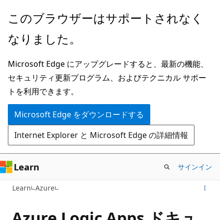
メ
このブラウザーはサポートされなく
イ
なりました。
ン
コ
Microsoft Edge にアップグレードすると、最新の機能、
ン
セキュリティ更新プログラム、およびテクニカル サポー
テ
トを利用できます。
ン
ツ
Microsoft Edge をダウンロードする
に
Internet Explorer と Microsoft Edge の詳細情報
ス
キ
ッ
Learn
サインイン
プ
Learn
Azure
Azure Logic Apps ドキュ