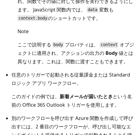
れ、関数でその値に対して操作を実行できるようにし
ます。 JavaScript 関数内では、
変数も
data
のショートカットです。
context.body
Note
ここで説明する
プロパティは、
オブジ
body
context
ェクトに適用され、アクションの出力の
Body
値とは
異なります。これは、関数に渡すこともできます。
任意のトリガーで起動される従量課金または Standard
ロジック アプリ ワークフロー。
このガイドの例では、
新着メールが届いたとき
という名
前の Office 365 Outlook トリガーを使用します。
別のワークフローを呼び出す Azure 関数を作成して呼び
出すには、2 番目のワークフローが、呼び出し可能なエ
ンドポイントを提供するトリガーで起動されることを確