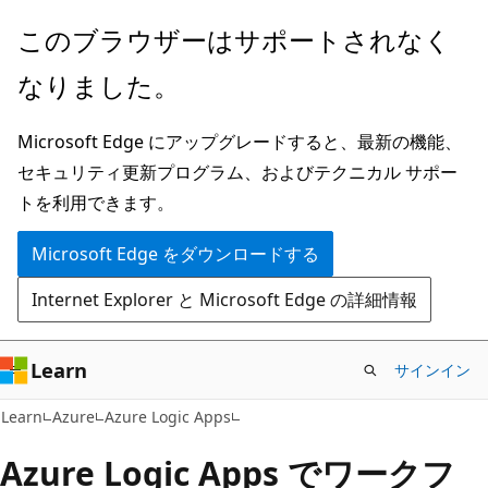
メ
このブラウザーはサポートされなく
イ
なりました。
ン
コ
Microsoft Edge にアップグレードすると、最新の機能、
ン
セキュリティ更新プログラム、およびテクニカル サポー
テ
トを利用できます。
ン
ツ
Microsoft Edge をダウンロードする
に
Internet Explorer と Microsoft Edge の詳細情報
ス
キ
ッ
Learn
サインイン
プ
Learn
Azure
Azure Logic Apps
Azure Logic Apps でワークフ