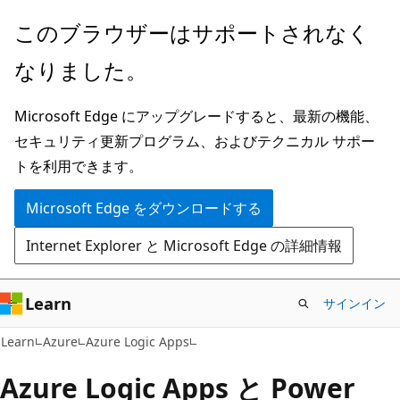
メ
このブラウザーはサポートされなく
イ
なりました。
ン
コ
Microsoft Edge にアップグレードすると、最新の機能、
ン
セキュリティ更新プログラム、およびテクニカル サポー
テ
トを利用できます。
ン
ツ
Microsoft Edge をダウンロードする
に
Internet Explorer と Microsoft Edge の詳細情報
ス
キ
ッ
Learn
サインイン
プ
Learn
Azure
Azure Logic Apps
Azure Logic Apps と Power