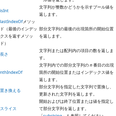
文字列が整数かどうかを示すブール値を
isInt
返します。
lastIndexOf
メソッ
ド（最後のインデッ
部分文字列の最後の出現箇所の開始位置
クスを返すメソッ
を返します。
ド）
文字列または配列内の項目の数を返しま
長さ
す。
文字列内での部分文字列の
n
番目の出現
nthIndexOf
箇所の開始位置またはインデックス値を
返します。
部分文字列を指定した文字列で置換し、
置き換える
更新された文字列を返します。
開始およびは終了位置または値を指定し
スライス
て部分文字列を返します。
「
substring
」も参照してください。