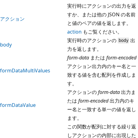
実行時にアクションの出力を返
すか、または他の JSON の名前
アクション
と値のペアの値を返します。
action
もご覧ください。
実行時のアクションの
出
body
body
力を返します。
form-data
または
form-encoded
アクション出力内のキー名と一
formDataMultiValues
致する値を含む配列を作成しま
す。
アクションの
form-data
出力ま
たは
form-encoded
出力内のキ
formDataValue
ー名と一致する単一の値を返し
ます。
この関数が配列に対する繰り返
しアクションの内部に出現した