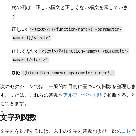
次の例は、正しい構文と正しくない構文を示していま
す。
正しい
:
"<text>/@{<function-name>('<parameter-
name>')}/<text>"
正しくない
:
"<text>/@<function-name>('<parameter-
name>')/<text>"
OK
:
"@<function-name>('<parameter-name>')"
次のセクションでは、一般的な目的に基づいて関数を整理しま
す。または、これらの関数を
アルファベット順
で参照すること
もできます。
文字列関数
文字列を処理するには、以下の文字列関数および一部の
コレク