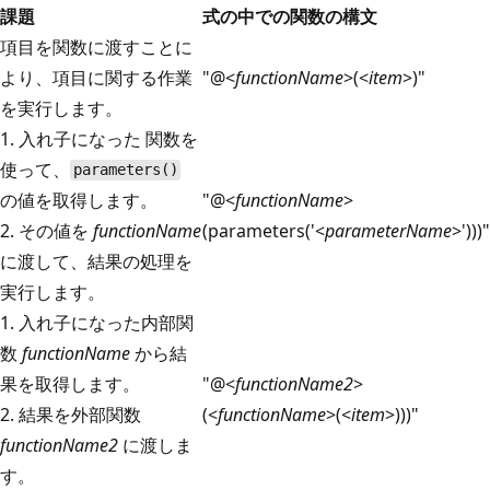
課題
式の中での関数の構文
項目を関数に渡すことに
より、項目に関する作業
"@<
functionName
>(<
item
>)"
を実行します。
1. 入れ子になった
関数を
使って、
parameters()
の値を取得します。
"@<
functionName
>
2. その値を
functionName
(parameters('<
parameterName
>')))"
に渡して、結果の処理を
実行します。
1. 入れ子になった内部関
数
functionName
から結
果を取得します。
"@<
functionName2
>
2. 結果を外部関数
(<
functionName
>(<
item
>)))"
functionName2
に渡しま
す。