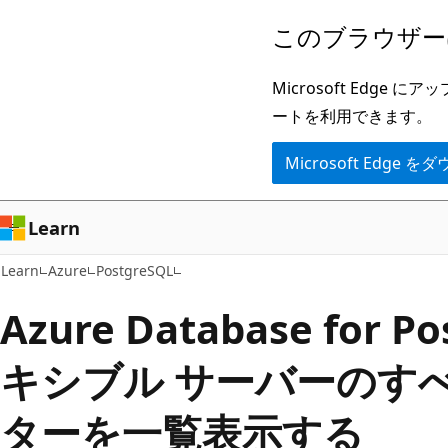
メ
このブラウザー
イ
ン
Microsoft Ed
コ
ートを利用できます。
ン
Microsoft Edge
テ
ン
ツ
Learn
に
Learn
Azure
PostgreSQL
ス
キ
Azure Database for P
ッ
キシブル サーバーのす
プ
ターを一覧表示する